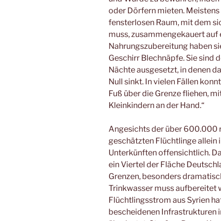
oder Dörfern mieten. Meistens r
fensterlosen Raum, mit dem si
muss, zusammengekauert auf ei
Nahrungszubereitung haben sie 
Geschirr Blechnäpfe. Sie sind d
Nächte ausgesetzt, in denen 
Null sinkt. In vielen Fällen konn
Fuß über die Grenze fliehen, m
Kleinkindern an der Hand.“
Angesichts der über 600.000 reg
geschätzten Flüchtlinge allein 
Unterkünften offensichtlich. D
ein Viertel der Fläche Deutsc
Grenzen, besonders dramatisch
Trinkwasser muss aufbereitet 
Flüchtlingsstrom aus Syrien ha
bescheidenen Infrastrukturen in