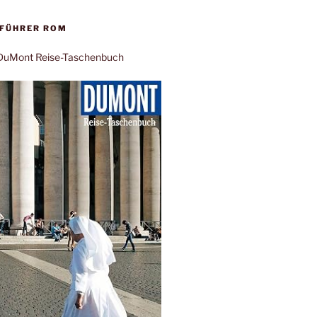
EFÜHRER ROM
: DuMont Reise-Taschenbuch