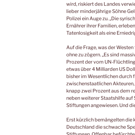
wird, riskiert des Landes verw
lieber minderjährige Söhne Geld
Polizei ein Auge zu. „Die syrisc
Ernährer ihrer Familien, erleb
Tatenlosigkeit als eine Erniedri
Auf die Frage, was der Westen 
ohne zu zögern. „Es sind massive
Prozent der vom UN-Flüchtli
etwas über 4 Milliarden US Dol
bisher im Wesentlichen durch f
zwischenstaatlichen Akteuren
knapp zwei Prozent aus dem re
neben weiterer Staatshilfe auf
Stiftungen angewiesen. Und dies
Erst kürzlich bemängelten die 
Deutschland die schwache Spe
Stiftungen. Offenbar befürchte