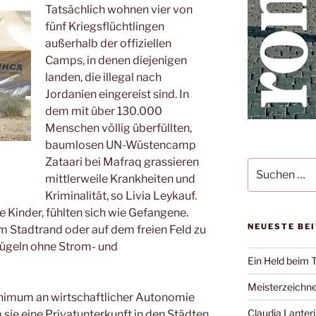
Tatsächlich wohnen vier von
fünf Kriegsflüchtlingen
außerhalb der offiziellen
Camps, in denen diejenigen
landen, die illegal nach
Jordanien eingereist sind. In
dem mit über 130.000
Menschen völlig überfüllten,
baumlosen UN-Wüstencamp
Zataari bei Mafraq grassieren
Suche
mittlerweile Krankheiten und
nach:
Kriminalität, so Livia Leykauf.
e Kinder, fühlten sich wie Gefangene.
NEUESTE BE
m Stadtrand oder auf dem freien Feld zu
Hügeln ohne Strom- und
Ein Held beim 
Meisterzeichne
inimum an wirtschaftlicher Autonomie
Claudia Lanteri 
ie eine Privatunterkunft in den Städten