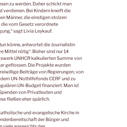
iesen zu werden. Daher schickt man
 verdienen. Bei Kindern kneift die
hen Männer, die einstigen stolzen
en die vom Gesetz verordnete
gung,“ sagt Livia Leykauf.
tun könne, antwortet die Journalistin
 Mittel nötig“. Bisher sind nur 14
ngswerk UNHCR kalkulierten Summe von
lar geflossen. Die Projekte wurden
reiwillige Beiträge von Regierungen, von
, dem UN-Nothilfefonds CERF und zu
gulären UN-Budget finanziert. Man ist
 Spenden von Privatleuten und
e fließen eher spärlich.
katholische und evangelische Kirche in
ndenbereitschaft der Bürger und
n viele angesichts des