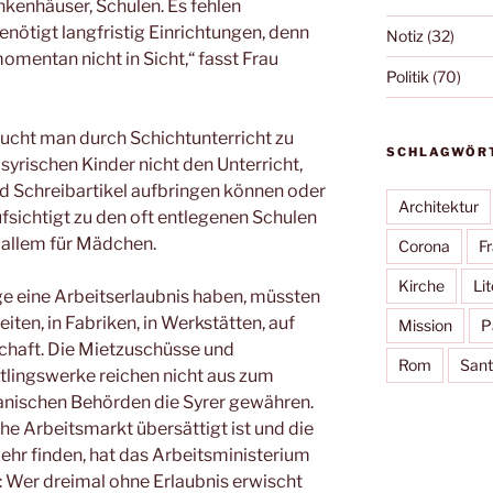
nkenhäuser, Schulen. Es fehlen
nötigt langfristig Einrichtungen, denn
Notiz
(32)
omentan nicht in Sicht,“ fasst Frau
Politik
(70)
cht man durch Schichtunterricht zu
SCHLAGWÖR
syrischen Kinder nicht den Unterricht,
und Schreibartikel aufbringen können oder
Architektur
aufsichtigt zu den oft entlegenen Schulen
 allem für Mädchen.
Corona
F
Kirche
Lit
ge eine Arbeitserlaubnis haben, müssten
iten, in Fabriken, in Werkstätten, auf
Mission
P
chaft. Die Mietzuschüsse und
Rom
Sant
tlingswerke reichen nicht aus zum
danischen Behörden die Syrer gewähren.
e Arbeitsmarkt übersättigt ist und die
mehr finden, hat das Arbeitsministerium
: Wer dreimal ohne Erlaubnis erwischt