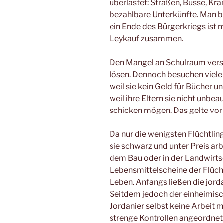
überlastet: Straßen, Busse, Kra
bezahlbare Unterkünfte. Man be
ein Ende des Bürgerkriegs ist m
Leykauf zusammen.
Den Mangel an Schulraum versu
lösen. Dennoch besuchen viele 
weil sie kein Geld für Bücher 
weil ihre Eltern sie nicht unbe
schicken mögen. Das gelte vor
Da nur die wenigsten Flüchtlin
sie schwarz und unter Preis arbe
dem Bau oder in der Landwirts
Lebensmittelscheine der Flüch
Leben. Anfangs ließen die jor
Seitdem jedoch der einheimisch
Jordanier selbst keine Arbeit 
strenge Kontrollen angeordnet