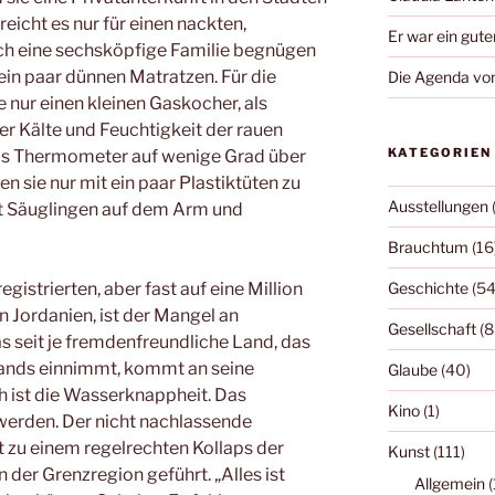
eicht es nur für einen nackten,
Er war ein gute
ch eine sechsköpfige Familie begnügen
n paar dünnen Matratzen. Für die
Die Agenda von
nur einen kleinen Gaskocher, als
er Kälte und Feuchtigkeit der rauen
KATEGORIEN
das Thermometer auf wenige Grad über
ten sie nur mit ein paar Plastiktüten zu
Ausstellungen
it Säuglingen auf dem Arm und
Brauchtum
(16
istrierten, aber fast auf eine Million
Geschichte
(54
in Jordanien, ist der Mangel an
Gesellschaft
(8
as seit je fremdenfreundliche Land, das
hlands einnimmt, kommt an seine
Glaube
(40)
 ist die Wasserknappheit. Das
Kino
(1)
werden. Der nicht nachlassende
t zu einem regelrechten Kollaps der
Kunst
(111)
 der Grenzregion geführt. „Alles ist
Allgemein
(