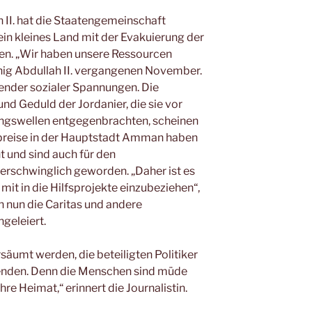
 II. hat die Staatengemeinschaft
ein kleines Land mit der Evakuierung der
ssen. „Wir haben unsere Ressourcen
ig Abdullah II. vergangenen November.
gender sozialer Spannungen. Die
nd Geduld der Jordanier, die sie vor
lingswellen entgegenbrachten, scheinen
tpreise in der Hauptstadt Amman haben
ht und sind auch für den
erschwinglich geworden. „Daher ist es
mit in die Hilfsprojekte einzubeziehen“,
n nun die Caritas und andere
geleiert.
ersäumt werden, die beteiligten Politiker
eenden. Denn die Menschen sind müde
re Heimat,“ erinnert die Journalistin.