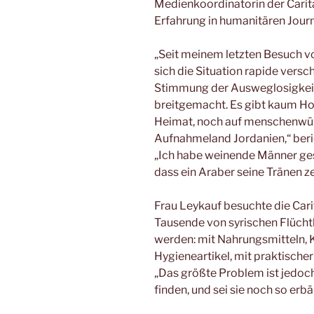
Medienkoordinatorin der Carita
Erfahrung in humanitären Jour
„Seit meinem letzten Besuch vo
sich die Situation rapide versc
Stimmung der Ausweglosigkeit 
breitgemacht. Es gibt kaum Ho
Heimat, noch auf menschenwü
Aufnahmeland Jordanien,“ beric
„Ich habe weinende Männer ges
dass ein Araber seine Tränen ze
Frau Leykauf besuchte die Car
Tausende von syrischen Flücht
werden: mit Nahrungsmitteln, 
Hygieneartikel, mit praktische
„Das größte Problem ist jedoch
finden, und sei sie noch so erbä