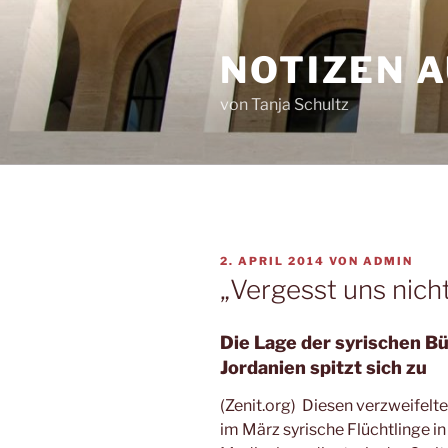
Zum
Inhalt
NOTIZEN 
springen
von Tanja Schultz
VERÖFFENTLICHT
2. APRIL 2014
VON
ADMIN
AM
„Vergesst uns nicht
Die Lage der syrischen Bü
Jordanien spitzt sich zu
(Zenit.org) Diesen verzweifelten
im März syrische Flüchtlinge i