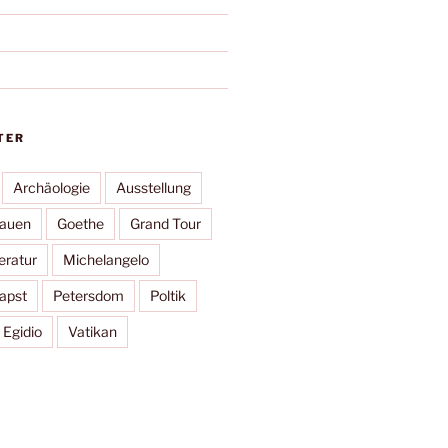
TER
Archäologie
Ausstellung
rauen
Goethe
Grand Tour
eratur
Michelangelo
apst
Petersdom
Poltik
 Egidio
Vatikan