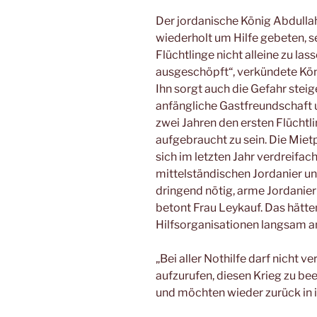
Der jordanische König Abdullah
wiederholt um Hilfe gebeten, s
Flüchtlinge nicht alleine zu la
ausgeschöpft“, verkündete Kön
Ihn sorgt auch die Gefahr stei
anfängliche Gastfreundschaft u
zwei Jahren den ersten Flücht
aufgebraucht zu sein. Die Mie
sich im letzten Jahr verdreifac
mittelständischen Jordanier un
dringend nötig, arme Jordanier 
betont Frau Leykauf. Das hätte
Hilfsorganisationen langsam an
„Bei aller Nothilfe darf nicht v
aufzurufen, diesen Krieg zu b
und möchten wieder zurück in ih