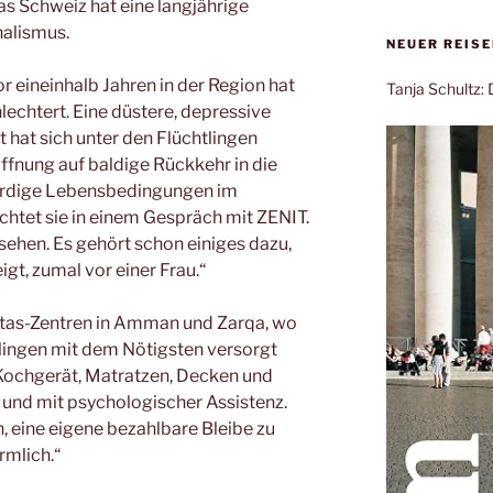
s Schweiz hat eine langjährige
nalismus.
NEUER REIS
r eineinhalb Jahren in der Region hat
Tanja Schultz
hlechtert. Eine düstere, depressive
hat sich unter den Flüchtlingen
ffnung auf baldige Rückkehr in die
rdige Lebensbedingungen im
htet sie in einem Gespräch mit ZENIT.
ehen. Es gehört schon einiges dazu,
igt, zumal vor einer Frau.“
itas-Zentren in Amman und Zarqa, wo
lingen mit dem Nötigsten versorgt
Kochgerät, Matratzen, Decken und
r und mit psychologischer Assistenz.
, eine eigene bezahlbare Bleibe zu
rmlich.“