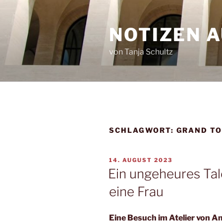
Zum
Inhalt
NOTIZEN 
springen
von Tanja Schultz
SCHLAGWORT:
GRAND T
VERÖFFENTLICHT
14. AUGUST 2023
AM
Ein ungeheures Tal
eine Frau
Eine Besuch im Atelier von A