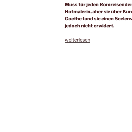
Muss für jeden Romreisenden i
Hofmalerin, aber sie über Kun
Goethe fand sie einen Seelen
jedoch nicht erwidert.
„Ein
weiterlesen
ungeheures
Talent
–
aber
eben
nur
für
eine
Frau“