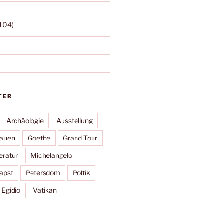
104)
TER
Archäologie
Ausstellung
rauen
Goethe
Grand Tour
eratur
Michelangelo
apst
Petersdom
Poltik
 Egidio
Vatikan