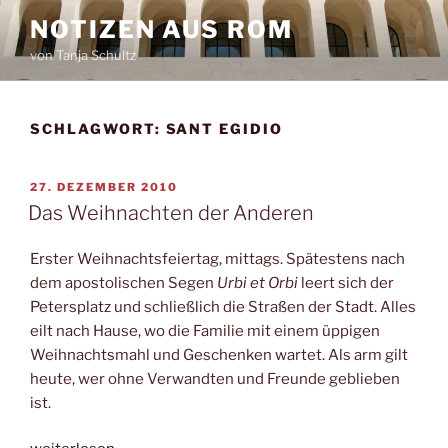
Zum
NOTIZEN AUS ROM
Inhalt
von Tanja Schultz
springen
SCHLAGWORT:
SANT EGIDIO
VERÖFFENTLICHT
27. DEZEMBER 2010
AM
Das Weihnachten der Anderen
Erster Weihnachtsfeiertag, mittags. Spätestens nach
dem apostolischen Segen
Urbi et Orbi
leert sich der
Petersplatz und schließlich die Straßen der Stadt. Alles
eilt nach Hause, wo die Familie mit einem üppigen
Weihnachtsmahl und Geschenken wartet. Als arm gilt
heute, wer ohne Verwandten und Freunde geblieben
ist.