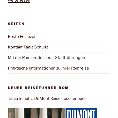
„Das
weiterlesen
Weihnachten
der
Anderen“
SEITEN
Beste Reisezeit
Kontakt Tanja Schultz
Mit mir Rom entdecken – Stadtführungen
Praktische Informationen zu Ihrer Romreise
NEUER REISEFÜHRER ROM
Tanja Schultz: DuMont Reise-Taschenbuch