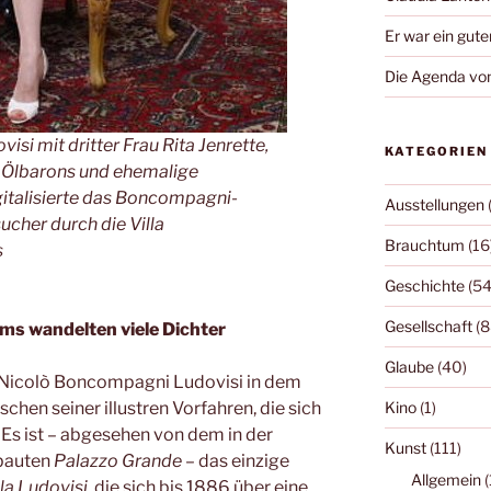
Er war ein gute
Die Agenda von
i mit dritter Frau Rita Jenrette,
KATEGORIEN
n Ölbarons und ehemalige
gitalisierte das Boncompagni-
Ausstellungen
ucher durch die Villa
Brauchtum
(16
s
Geschichte
(54
Gesellschaft
(8
s wandelten viele Dichter
Glaube
(40)
t Nicolò Boncompagni Ludovisi in dem
Kino
(1)
en seiner illustren Vorfahren, die sich
Es ist – abgesehen von dem in der
Kunst
(111)
rbauten
Palazzo Grande
– das einzige
Allgemein
(
lla Ludovisi
, die sich bis 1886 über eine