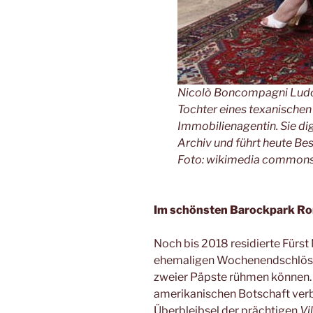
Nicolò Boncompagni Ludovis
Tochter eines texanische
Immobilienagentin. Sie di
Archiv und führt heute Bes
Foto: wikimedia common
Im
schönsten Barockpark Rom
Noch bis 2018 residierte Fürs
ehemaligen Wochenendschlössch
zweier Päpste rühmen können. 
amerikanischen Botschaft ve
Überbleibsel der prächtigen
Vi