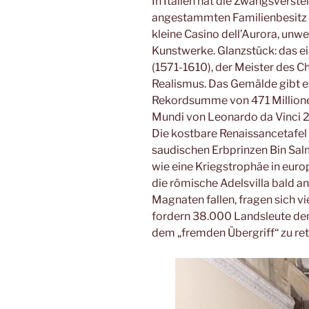
In Italien hat die Zwangsverste
angestammten Familienbesitz e
kleine Casino dell’Aurora, unwei
Kunstwerke. Glanzstück: das 
(1571-1610), der Meister des 
Realismus. Das Gemälde gibt es 
Rekordsumme von 471 Millionen 
Mundi von Leonardo da Vinci 201
Die kostbare Renaissancetafel 
saudischen Erbprinzen Bin Sal
wie eine Kriegstrophäe in euro
die römische Adelsvilla bald a
Magnaten fallen, fragen sich vie
fordern 38.000 Landsleute den 
dem „fremden Übergriff“ zu ret