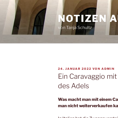
Zum
Inhalt
NOTIZEN 
springen
von Tanja Schultz
VERÖFFENTLICHT
24. JANUAR 2022
VON
ADMIN
AM
Ein Caravaggio mit
des Adels
Was macht man mit einem Cara
man nicht weiterverkaufen k