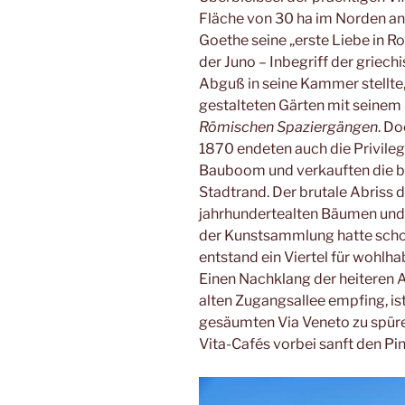
Fläche von 30 ha im Norden an 
Goethe seine „erste Liebe in
der Juno – Inbegriff der griechi
Abguß in seine Kammer stellte
gestalteten Gärten mit seine
Römischen Spaziergängen
. D
1870 endeten auch die Privileg
Bauboom und verkauften die 
Stadtrand. Der brutale Abriss d
jahrhundertealten Bäumen und
der Kunstsammlung hatte scho
entstand ein Viertel für wohlh
Einen Nachklang der heiteren 
alten Zugangsallee empfing, ist
gesäumten Via Veneto zu spüren
Vita-Cafés vorbei sanft den Pi