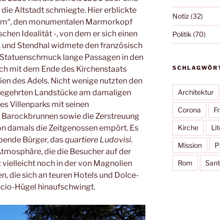
die Altstadt schmiegte. Hier erblickte
Notiz
(32)
 Rom“, den monumentalen Marmorkopf
schen Idealität -, von dem er sich einen
Politik
(70)
, und Stendhal widmete den französisch
m Statuenschmuck lange Passagen in den
SCHLAGWÖR
och mit dem Ende des Kirchenstaats
ien des Adels. Nicht wenige nutzten den
Architektur
begehrten Landstücke am damaligen
es Villenparks mit seinen
Corona
F
 Barockbrunnen sowie die Zerstreuung
Kirche
Lit
n damals die Zeitgenossen empört. Es
abende Bürger, das
quartiere
Ludovisi
.
Mission
P
Atmosphäre, die die Besucher auf der
Rom
Sant
 vielleicht noch in der von Magnolien
, die sich an teuren Hotels und Dolce-
ncio-Hügel hinaufschwingt.