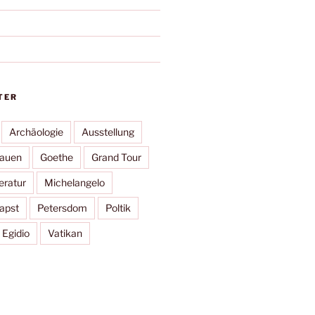
TER
Archäologie
Ausstellung
rauen
Goethe
Grand Tour
eratur
Michelangelo
apst
Petersdom
Poltik
 Egidio
Vatikan