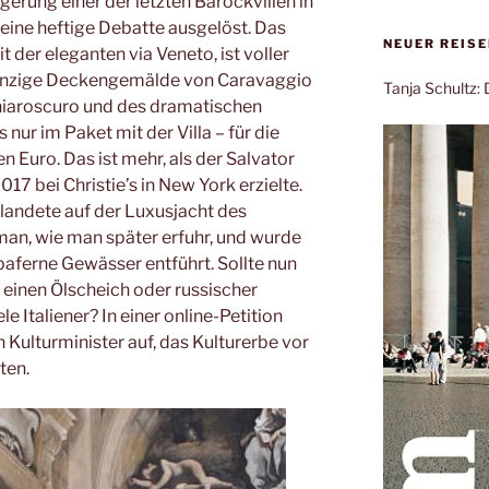
igerung einer der letzten Barockvillen in
ine heftige Debatte ausgelöst. Das
NEUER REIS
t der eleganten via Veneto, ist voller
einzige Deckengemälde von Caravaggio
Tanja Schultz
Chiaroscuro und des dramatischen
nur im Paket mit der Villa – für die
Euro. Das ist mehr, als der Salvator
7 bei Christie’s in New York erzielte.
landete auf der Luxusjacht des
man, wie man später erfuhr, und wurde
paferne Gewässer entführt. Sollte nun
n einen Ölscheich oder russischer
le Italiener? In einer online-Petition
Kulturminister auf, das Kulturerbe vor
ten.