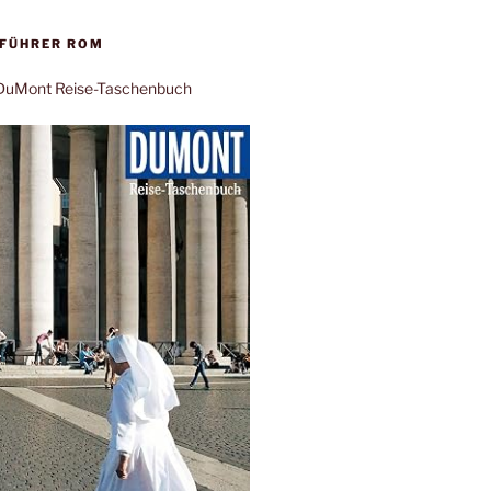
EFÜHRER ROM
: DuMont Reise-Taschenbuch