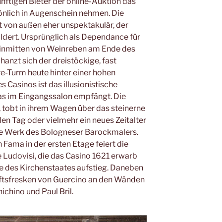
nftigen Bieter der online-Auktion das
önlich in Augenschein nehmen. Die
st von außen eher unspektakulär, der
ert. Ursprünglich als Dependance für
 inmitten von Weinreben am Ende des
hanzt sich der dreistöckige, fast
-Turm heute hinter einer hohen
Casinos ist das illusionistische
as im Eingangssalon empfängt. Die
 tobt in ihrem Wagen über das steinerne
n Tag oder vielmehr ein neues Zeitalter
nste Werk des Bologneser Barockmalers.
 Fama in der ersten Etage feiert die
 Ludovisi, die das Casino 1621 erwarb
ze des Kirchenstaates aufstieg. Daneben
aftsfresken von Guercino an den Wänden
hino und Paul Bril.