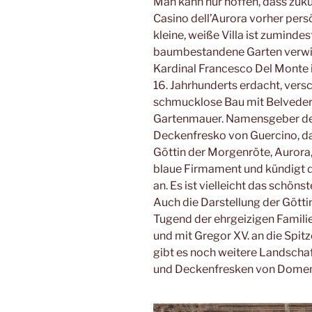
Man kann nur hoffen, dass zukü
Casino dell’Aurora vorher pers
kleine, weiße Villa ist zuminde
baumbestandene Garten verwild
Kardinal Francesco Del Monte
16. Jahrhunderts erdacht, versc
schmucklose Bau mit Belvedere
Gartenmauer. Namensgeber des 
Deckenfresko von Guercino, d
Göttin der Morgenröte, Aurora,
blaue Firmament und kündigt de
an. Es ist vielleicht das schö
Auch die Darstellung der Göttin
Tugend der ehrgeizigen Familie
und mit Gregor XV. an die Spit
gibt es noch weitere Landsch
und Deckenfresken von Domenic