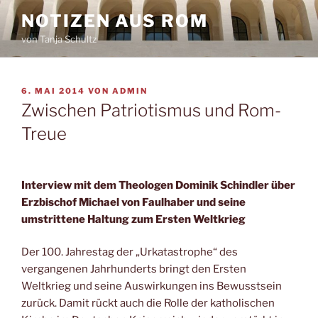
Zum
NOTIZEN AUS ROM
Inhalt
von Tanja Schultz
springen
VERÖFFENTLICHT
6. MAI 2014
VON
ADMIN
AM
Zwischen Patriotismus und Rom-
Treue
Interview mit dem Theologen Dominik Schindler über
Erzbischof Michael von Faulhaber und seine
umstrittene Haltung zum Ersten Weltkrieg
Der 100. Jahrestag der „Urkatastrophe“ des
vergangenen Jahrhunderts bringt den Ersten
Weltkrieg und seine Auswirkungen ins Bewusstsein
zurück. Damit rückt auch die Rolle der katholischen