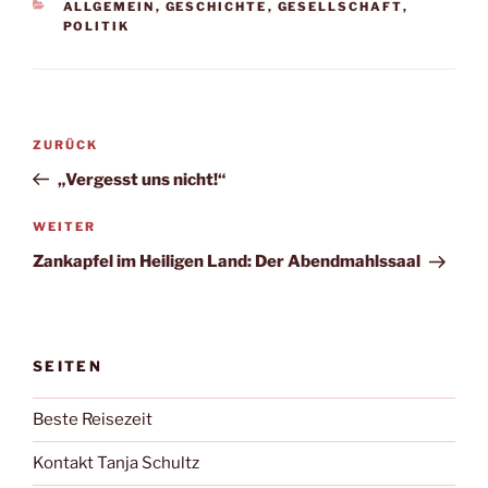
KATEGORIEN
ALLGEMEIN
,
GESCHICHTE
,
GESELLSCHAFT
,
POLITIK
Beitragsnavigation
Vorheriger
ZURÜCK
Beitrag
„Vergesst uns nicht!“
Nächster
WEITER
Beitrag
Zankapfel im Heiligen Land: Der Abendmahlssaal
SEITEN
Beste Reisezeit
Kontakt Tanja Schultz