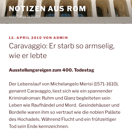
Zum
NOTIZEN AUS ROM
Inhalt
von Tanja Schultz
springen
VERÖFFENTLICHT
12. APRIL 2010
VON
ADMIN
AM
Caravaggio: Er starb so armselig,
wie er lebte
Ausstellungsreigen zum 400. Todestag
Der Lebenslauf von Michelangelo Merisi (1571-1610),
genannt Caravaggio, liest sich wie ein spannender
Kriminalroman: Ruhm und Glanz begleiteten sein
Leben wie Raufhändel und Mord. Gesindehäuser und
Bordelle waren ihm so vertraut wie die noblen Paläste
des Hochadels. Während Flucht und ein frühzeitiger
Tod sein Ende kennzeichnen.