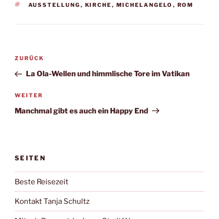
SCHLAGWÖRTER
AUSSTELLUNG
,
KIRCHE
,
MICHELANGELO
,
ROM
Beitragsnavigation
Vorheriger
ZURÜCK
Beitrag
La Ola-Wellen und himmlische Tore im Vatikan
Nächster
WEITER
Beitrag
Manchmal gibt es auch ein Happy End
SEITEN
Beste Reisezeit
Kontakt Tanja Schultz