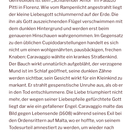
Genrebildes ist sein „Schlafender Amor“ im Palazzo
Pitti in Florenz. Wie vom Rampenlicht angestrahlt liegt
der kleine Liebesgott schlummernd auf der Erde. Die
ihn als Gott auszeichnenden Flügel verschwimmen mit
dem dunklen Hintergrund und werden erst beim
genaueren Hinschauen wahrgenommen. Im Gegensatz
zu den üblichen Cupidodarstellungen handelt es sich
nicht um einen wohlgenährten, pausbäckigen, frechen
Knaben: Caravaggio wählte ein krankes Straßenkind.
Der Bauch wirkt unnatürlich aufgebläht, der verzogene
Mund ist im Schlaf geöffnet, seine dunklen Zähne
werden sichtbar, sein Gesicht wirkt für ein Kleinkind zu
markant. Er strahlt gespenstische Unruhe aus, als ob er
in den Tod entschlummere. Die Liebe triumphiert nicht
mehr, der wegen seiner Liebespfeile gefürchtete Gott
liegt dar wie ein gefallener Engel. Caravaggio malte das
Bild gegen Lebensende (1608) während seines Exil bei
den Ordensrittern auf Malta, wo er hoffte, von seinem
Todesurteil amnestiert zu werden, um wieder nach