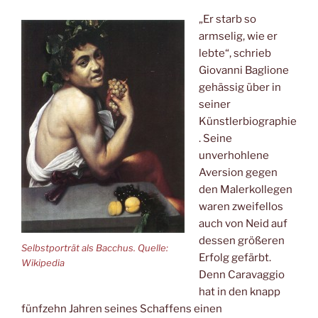
„Er starb so
armselig, wie er
lebte“, schrieb
Giovanni Baglione
gehässig über in
seiner
Künstlerbiographie
. Seine
unverhohlene
Aversion gegen
den Malerkollegen
waren zweifellos
auch von Neid auf
dessen größeren
Selbstporträt als Bacchus. Quelle:
Erfolg gefärbt.
Wikipedia
Denn Caravaggio
hat in den knapp
fünfzehn Jahren seines Schaffens einen