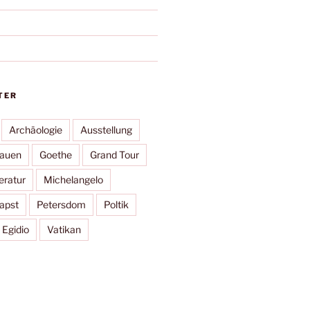
TER
Archäologie
Ausstellung
rauen
Goethe
Grand Tour
eratur
Michelangelo
apst
Petersdom
Poltik
 Egidio
Vatikan