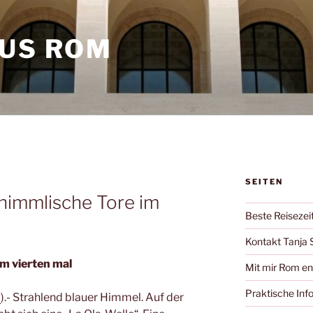
AUS ROM
SEITEN
himmlische Tore im
Beste Reisezei
Kontakt Tanja 
um vierten mal
Mit mir Rom e
Praktische Inf
g
).- Strahlend blauer Himmel. Auf der