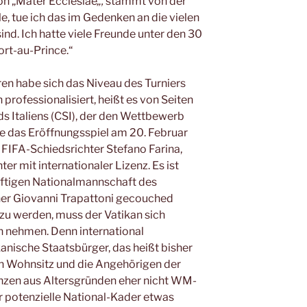
on „Mater Ecclesiae
„,
stammt von der
le, tue ich das im Gedenken an die vielen
. Ich hatte viele Freunde unter den 30
rt-au-Prince.“
ren habe sich das Niveau des Turniers
 professionalisiert, heißt es von Seiten
s Italiens (CSI), der den Wettbewerb
de das Eröffnungsspiel am 20. Februar
 FIFA-Schiedsrichter Stefano Farina,
er mit internationaler Lizenz. Es ist
nftigen Nationalmannschaft des
iner Giovanni Trapattoni gecouched
zu werden, muss der Vatikan sich
n nehmen. Denn international
kanische Staatsbürger, das heißt bisher
en Wohnsitz und die Angehörigen der
nzen aus Altersgründen eher nicht WM-
er potenzielle National-Kader etwas