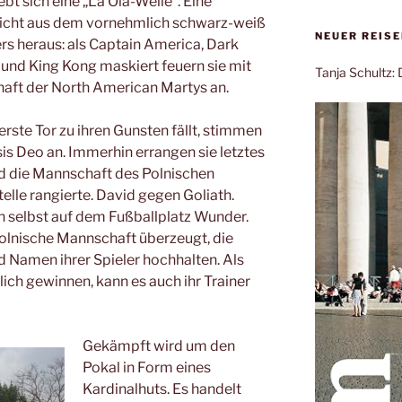
bt sich eine „La Ola-Welle“. Eine
ticht aus dem vornehmlich schwarz-weiß
NEUER REIS
s heraus: als Captain America, Dark
und King Kong maskiert feuern sie mit
Tanja Schultz
haft der North American Martys an.
rste Tor zu ihren Gunsten fällt, stimmen
lsis Deo an. Immerhin errangen sie letztes
nd die Mannschaft des Polnischen
Stelle rangierte. David gegen Goliath.
 selbst auf dem Fußballplatz Wunder.
olnische Mannschaft überzeugt, die
 Namen ihrer Spieler hochhalten. Als
lich gewinnen, kann es auch ihr Trainer
Gekämpft wird um den
Pokal in Form eines
Kardinalhuts. Es handelt