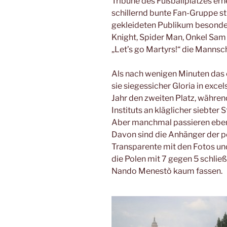
Tribüne des Fußballplatzes erhe
schillernd bunte Fan-Gruppe s
gekleideten Publikum besonder
Knight, Spider Man, Onkel Sam 
„Let’s go Martyrs!“ die Mannsc
Als nach wenigen Minuten das e
sie siegessicher Gloria in exce
Jahr den zweiten Platz, währe
Instituts an kläglicher siebter 
Aber manchmal passieren eben
Davon sind die Anhänger der p
Transparente mit den Fotos und
die Polen mit 7 gegen 5 schließ
Nando Menestò kaum fassen.