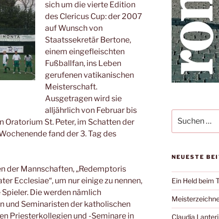
sich um die vierte Edition
des Clericus Cup: der 2007
auf Wunsch von
Staatssekretär Bertone,
einem eingefleischten
Fußballfan, ins Leben
gerufenen vatikanischen
Meisterschaft.
Ausgetragen wird sie
alljährlich von Februar bis
Suche
 Oratorium St. Peter, im Schatten der
nach:
ochenende fand der 3. Tag des
NEUESTE BE
n der Mannschaften,
„Redemptoris
ter Ecclesiae“, um nur einige zu nennen,
Ein Held beim 
 Spieler. Die werden nämlich
Meisterzeichne
rn und Seminaristen der katholischen
len Priesterkollegien und -Seminare in
Claudia Lanteri 