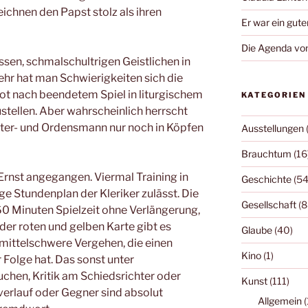
eichnen den Papst stolz als ihren
Er war ein gute
Die Agenda von
ssen, schmalschultrigen Geistlichen in
hr hat man Schwierigkeiten sich die
kot nach beendetem Spiel in liturgischem
KATEGORIEN
tellen. Aber wahrscheinlich herrscht
ster- und Ordensmann nur noch in Köpfen
Ausstellungen
Brauchtum
(16
Ernst angegangen. Viermal Training in
Geschichte
(54
ge Stundenplan der Kleriker zulässt. Die
Gesellschaft
(8
 60 Minuten Spielzeit ohne Verlängerung,
der roten und gelben Karte gibt es
Glaube
(40)
 mittelschwere Vergehen, die einen
Kino
(1)
 Folge hat. Das sonst unter
uchen, Kritik am Schiedsrichter oder
Kunst
(111)
erlauf oder Gegner sind absolut
Allgemein
(