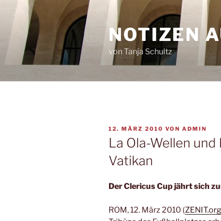
Zum
Inhalt
NOTIZEN 
springen
von Tanja Schultz
VERÖFFENTLICHT
12. MÄRZ 2010
VON
ADMIN
AM
La Ola-Wellen und 
Vatikan
Der Clericus Cup jährt sich z
ROM, 12. März 2010 (
ZENIT.or