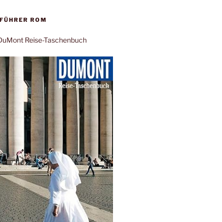
EFÜHRER ROM
: DuMont Reise-Taschenbuch