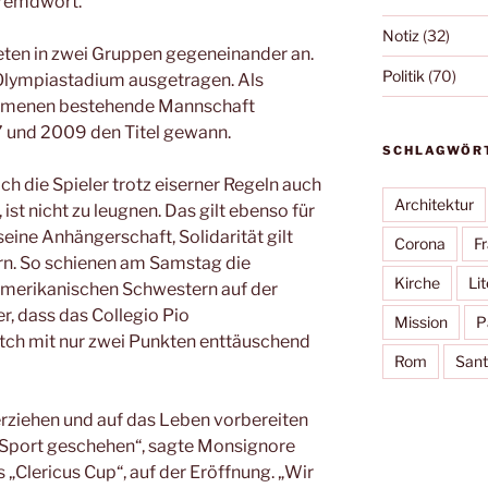
Fremdwort.
Notiz
(32)
ten in zwei Gruppen gegeneinander an.
Politik
(70)
Olympiastadium ausgetragen. Als
chumenen bestehende Mannschaft
 und 2009 den Titel gewann.
SCHLAGWÖR
sich die Spieler trotz eiserner Regeln auch
Architektur
ist nicht zu leugnen. Das gilt ebenso für
eine Anhängerschaft, Solidarität gilt
Corona
F
rn. So schienen am Samstag die
Kirche
Lit
merikanischen Schwestern auf der
r, dass das Collegio Pio
Mission
P
tch mit nur zwei Punkten enttäuschend
Rom
Sant
rziehen und auf das Leben vorbereiten
en Sport geschehen“, sagte Monsignore
 „Clericus Cup“, auf der Eröffnung. „Wir