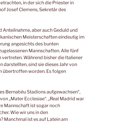
trachten, in der sich die Priester in
chof Josef Clemens, Sekretär des
d Anteilnahme, aber auch Geduld und
ikanischen Meisterschaften eindeutig im
erung angesichts des bunten
ugelassenen Mannschaften. Alle fünf
 vertreten. Während bisher die Italiener
 darstellten, sind sie dieses Jahr von
n übertroffen worden. Es folgen
 des Bernabéu Stadions aufgewachsen“,
r von „Mater Ecclesiae“. „Real Madrid war
re Mannschaft ist sogar noch
cher. Wie wir uns in den
? Manchmal ist es auf Latein am