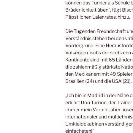
können das Turnier als Schule be
Brüderlichkeit üben“, fügt Bis
Päpstlichen Laienrates, hinzu.
Die Tugenden Freundschaft un
Verständnis stehen bei den vat
Vordergrund. Eine Herausford
Völkergemischs der sechzehn z
Kontinente sind mit 65 Ländern
die zahlenmäßig stärkste Nation
den Mexikanern mit 49 Spieler
Brasilien (24) und die USA (21).
„Ich bin in Madrid in der Nähe
erklärt Don Turrion, der Traine
immer mein Vorbild, aber unse
internationaler und multiethnis
Umkleidekabinen verständigen
einfachsten!“