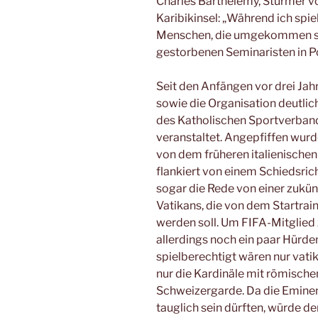
Charles Barthelemy, Stürmer v
Karibikinsel: „Während ich spie
Menschen, die umgekommen sind
gestorbenen Seminaristen in Po
Seit den Anfängen vor drei Jah
sowie die Organisation deutlich
des Katholischen Sportverband
veranstaltet. Angepfiffen wur
von dem früheren italienischen
flankiert von einem Schiedsricht
sogar die Rede von einer zukü
Vatikans, die von dem Startra
werden soll. Um FIFA-Mitglied 
allerdings noch ein paar Hürde
spielberechtigt wären nur vati
nur die Kardinäle mit römisch
Schweizergarde. Da die Emine
tauglich sein dürften, würde d