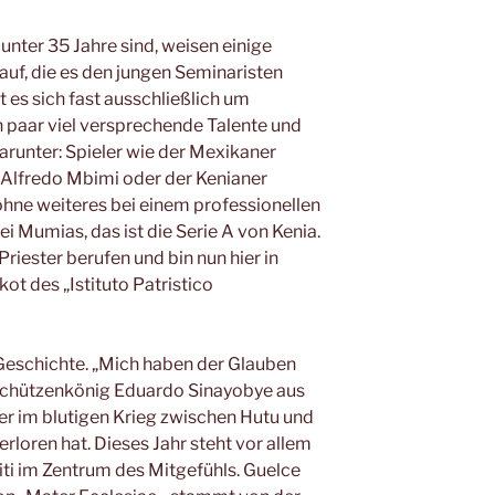
unter 35 Jahre sind, weisen einige
auf, die es den jungen Seminaristen
t es sich fast ausschließlich um
n paar viel versprechende Talente und
arunter: Spieler wie der Mexikaner
Alfredo Mbimi oder der Kenianer
ne weiteres bei einem professionellen
bei Mumias, das ist die Serie A von Kenia.
riester berufen und bin nun hier in
kot des „Istituto Patristico
 Geschichte. „Mich haben der Glauben
rschützenkönig Eduardo Sinayobye aus
er im blutigen Krieg zwischen Hutu und
erloren hat. Dieses Jahr steht vor allem
ti im Zentrum des Mitgefühls. Guelce