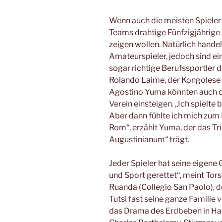
Wenn auch die meisten Spieler 
Teams drahtige Fünfzigjährige 
zeigen wollen. Natürlich handel
Amateurspieler, jedoch sind ei
sogar richtige Berufssportler d
Rolando Laime, der Kongolese 
Agostino Yuma könnten auch oh
Verein einsteigen. „Ich spielte 
Aber dann fühlte ich mich zum P
Rom“, erzählt Yuma, der das Tri
Augustinianum“ trägt.
Jeder Spieler hat seine eigene
und Sport gerettet“, meint To
Ruanda (Collegio San Paolo), d
Tutsi fast seine ganze Familie v
das Drama des Erdbeben in Hai