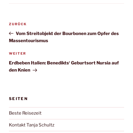
Beitragsnavigation
Vorheriger
ZURÜCK
Beitrag
Vom Streitobjekt der Bourbonen zum Opfer des
Massentourismus
Nächster
WEITER
Beitrag
Erdbeben Italien: Benedikts‘ Geburtsort Nursia auf
den Knien
SEITEN
Beste Reisezeit
Kontakt Tanja Schultz