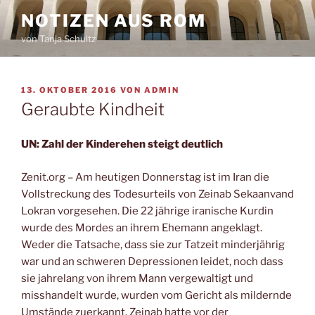
Zum
NOTIZEN AUS ROM
Inhalt
von Tanja Schultz
springen
VERÖFFENTLICHT
13. OKTOBER 2016
VON
ADMIN
AM
Geraubte Kindheit
UN: Zahl der Kinderehen steigt deutlich
Zenit.org – Am heutigen Donnerstag ist im Iran die
Vollstreckung des Todesurteils von Zeinab Sekaanvand
Lokran vorgesehen. Die 22 jährige iranische Kurdin
wurde des Mordes an ihrem Ehemann angeklagt.
Weder die Tatsache, dass sie zur Tatzeit minderjährig
war und an schweren Depressionen leidet, noch dass
sie jahrelang von ihrem Mann vergewaltigt und
misshandelt wurde, wurden vom Gericht als mildernde
Umstände zuerkannt. Zeinab hatte vor der