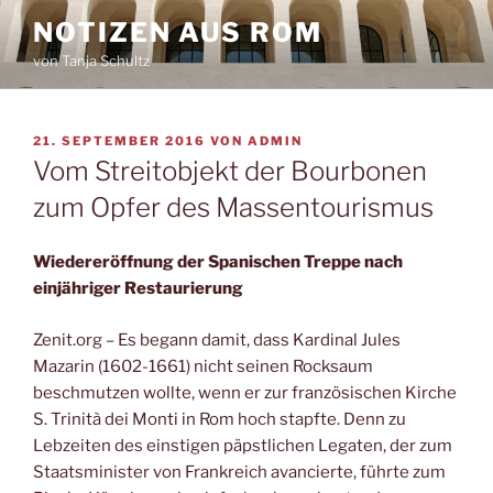
Zum
NOTIZEN AUS ROM
Inhalt
von Tanja Schultz
springen
VERÖFFENTLICHT
21. SEPTEMBER 2016
VON
ADMIN
AM
Vom Streitobjekt der Bourbonen
zum Opfer des Massentourismus
Wiedereröffnung der Spanischen Treppe nach
einjähriger Restaurierung
Zenit.org – Es begann damit, dass Kardinal Jules
Mazarin (1602-1661) nicht seinen Rocksaum
beschmutzen wollte, wenn er zur französischen Kirche
S. Trinità dei Monti in Rom hoch stapfte. Denn zu
Lebzeiten des einstigen päpstlichen Legaten, der zum
Staatsminister von Frankreich avancierte, führte zum