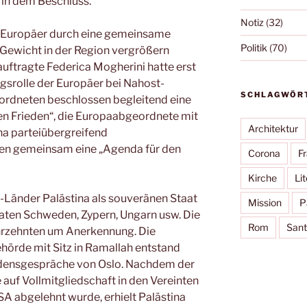
n in dem Beschluss.
Notiz
(32)
die Europäer durch eine gemeinsame
Politik
(70)
 Gewicht in der Region vergrößern
ftragte Federica Mogherini hatte erst
ngsrolle der Europäer bei Nahost-
SCHLAGWÖR
ordneten beschlossen begleitend eine
 den Frieden“, die Europaabgeordnete mit
Architektur
ina parteiübergreifend
len gemeinsam eine „Agenda für den
Corona
F
Kirche
Lit
Länder Palästina als souveränen Staat
Mission
P
aaten Schweden, Zypern, Ungarn usw. Die
Rom
Sant
hrzehnten um Anerkennung. Die
örde mit Sitz in Ramallah entstand
iedensgespräche von Oslo. Nachdem der
uf Vollmitgliedschaft in den Vereinten
A abgelehnt wurde, erhielt Palästina