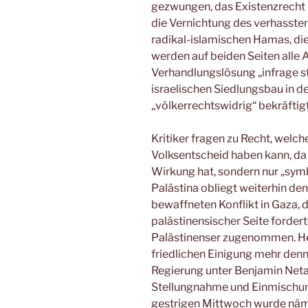
gezwungen, das Existenzrecht 
die Vernichtung des verhasste
radikal-islamischen Hamas, die 
werden auf beiden Seiten alle A
Verhandlungslösung „infrage st
israelischen Siedlungsbau in d
„völkerrechtswidrig“ bekräftigt
Kritiker fragen zu Recht, welch
Volksentscheid haben kann, da 
Wirkung hat, sondern nur „symb
Palästina obliegt weiterhin de
bewaffneten Konflikt in Gaza, 
palästinensischer Seite fordert
Palästinenser zugenommen. Heu
friedlichen Einigung mehr denn 
Regierung unter Benjamin Netan
Stellungnahme und Einmischung
gestrigen Mittwoch wurde näml