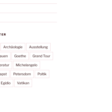
TER
Archäologie
Ausstellung
rauen
Goethe
Grand Tour
eratur
Michelangelo
apst
Petersdom
Poltik
 Egidio
Vatikan