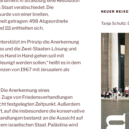
arlament in Straßburg eine Resolution
 Staat verabschiedet. Die
NEUER REIS
rde von einer breiten,
heit getragen: 498 Abgeordnete
Tanja Schultz
 111 enthielten sich.
terstützt im Prinzip die Anerkennung
nas und die Zwei-Staaten-Lösung und
ies Hand in Hand gehen soll mit
eunigt werden sollen,“ heißt es in dem
enzen von 1967 mit Jerusalem als
 Die Anerkennung eines
 im Zuge von Friedensverhandlungen
icht festgelegten Zeitpunkt. Außerdem
t, auf die insbesondere die konservative
andlungen bestand: an die Aussicht auf
dem israelischen Staat. Palästina wird