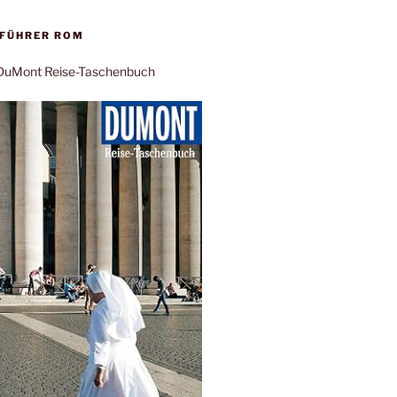
EFÜHRER ROM
: DuMont Reise-Taschenbuch