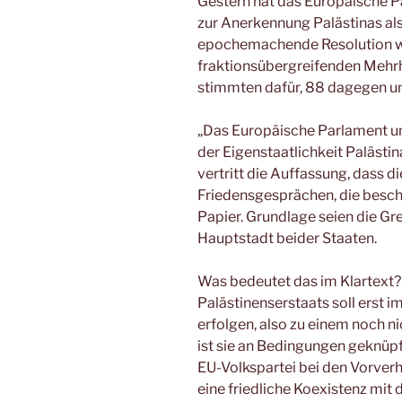
Gestern hat das Europäische P
zur Anerkennung Palästinas als
epochemachende Resolution wu
fraktionsübergreifenden Mehr
stimmten dafür, 88 dagegen und
„Das Europäische Parlament un
der Eigenstaatlichkeit Palästi
vertritt die Auffassung, dass d
Friedensgesprächen, die beschl
Papier. Grundlage seien die Gr
Hauptstadt beider Staaten.
Was bedeutet das im Klartext?
Palästinenserstaats soll erst
erfolgen, also zu einem noch n
ist sie an Bedingungen geknüpf
EU-Volkspartei bei den Vorverh
eine friedliche Koexistenz mit 