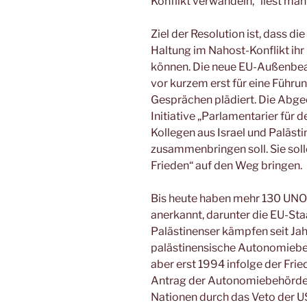
Konflikt verwandeln,“ liest ma
Ziel der Resolution ist, dass 
Haltung im Nahost-Konflikt ihr
können. Die neue EU-Außenbeau
vor kurzem erst für eine Führu
Gesprächen plädiert. Die Abge
Initiative „Parlamentarier für
Kollegen aus Israel und Paläst
zusammenbringen soll. Sie sol
Frieden“ auf den Weg bringen.
Bis heute haben mehr 130 UNO-
anerkannt, darunter die EU-St
Palästinenser kämpfen seit Ja
palästinensische Autonomiebeh
aber erst 1994 infolge der Fr
Antrag der Autonomiebehörde a
Nationen durch das Veto der US