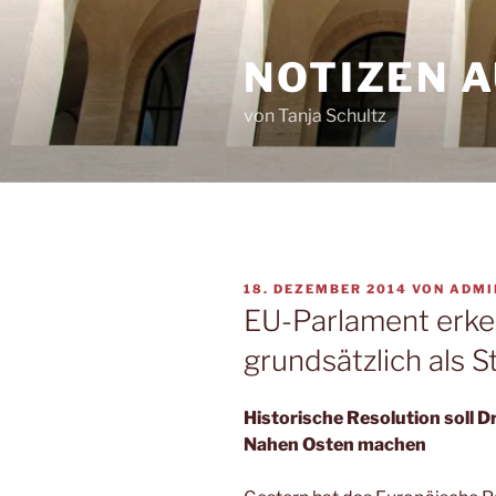
Zum
Inhalt
NOTIZEN 
springen
von Tanja Schultz
VERÖFFENTLICHT
18. DEZEMBER 2014
VON
ADMI
AM
EU-Parlament erke
grundsätzlich als S
Historische Resolution soll 
Nahen Osten machen