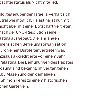
chterstatus als Nichtmitglied.
ld gegenüber den Israelis, verhält sich
tral wie möglich. Palästina ist nur mit
icht aber mit einer Botschaft vertreten.
 nach der UNO-Resolution seine
ästina ausgebaut. Die jahrlangen
tinensischen Befreiungsorganisation
durch einen Büroleiter vertreten war,
nziskus akkreditierte vor einem Jahr
 Palästina. Die Bemühungen des Papstes
nlösung sind bekannt. Im vergangenen
f Abu Mazen und den damaligen
n Shimon Peres zu einem historischen
chen Gärten ein.