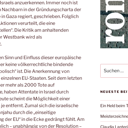
Israels anzuerkennen. Immer noch ist
n Nachbarn in der Gründungscharta der
in Gaza regiert, geschrieben. Folglich
ktionen verurteilt, die eine
ellen“. Die Kritik am anhaltenden
er Westbank wird als
.
en Sinn und Einfluss dieser europäische
er keine völkerrechtliche bindende
Suche
olisch“ ist. Die Anerkennung von
nach:
n einzelnen EU-Staaten. Seit dem letzten
der mehr als 2000 Tote auf
e, haben Attentate in Israel durch
NEUESTE BE
te scheint die Möglichkeit einer
je entfernt. Zumal sich die israelische
Ein Held beim 
jahu durch die „einseitige
Meisterzeichne
 der EU“ in die Ecke gedrängt fühlt. Am
ich – unabhängig von der Resolution –
Claudia Lanteri 