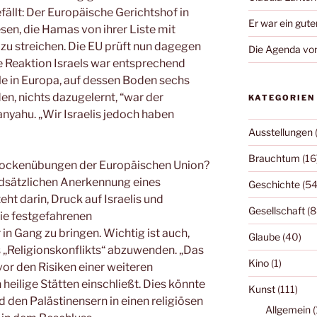
efällt: Der Europäische Gerichtshof in
Er war ein gute
en, die Hamas von ihrer Liste mit
 zu streichen. Die EU prüft nun dagegen
Die Agenda von
ge Reaktion Israels war entsprechend
ele in Europa, auf dessen Boden sechs
n, nichts dazugelernt, “war der
KATEGORIEN
yahu. „Wir Israelis jedoch haben
Ausstellungen
Brauchtum
(16
Trockenübungen der Europäischen Union?
undsätzlichen Anerkennung eines
Geschichte
(54
ht darin, Druck auf Israelis und
Gesellschaft
(8
ie festgefahrenen
n Gang zu bringen. Wichtig ist auch,
Glaube
(40)
„Religionskonflikts“ abzuwenden. „Das
Kino
(1)
or den Risiken einer weiteren
 heilige Stätten einschließt. Dies könnte
Kunst
(111)
d den Palästinensern in einen religiösen
Allgemein
(