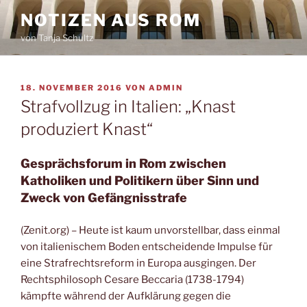
Zum
NOTIZEN AUS ROM
Inhalt
von Tanja Schultz
springen
VERÖFFENTLICHT
18. NOVEMBER 2016
VON
ADMIN
AM
Strafvollzug in Italien: „Knast
produziert Knast“
Gesprächsforum in Rom zwischen
Katholiken und Politikern über Sinn und
Zweck von Gefängnisstrafe
(Zenit.org) – Heute ist kaum unvorstellbar, dass einmal
von italienischem Boden entscheidende Impulse für
eine Strafrechtsreform in Europa ausgingen. Der
Rechtsphilosoph Cesare Beccaria (1738-1794)
kämpfte während der Aufklärung gegen die