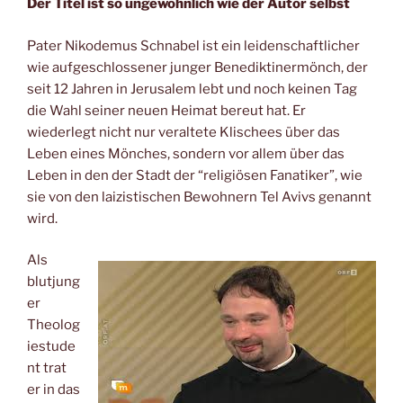
Der Titel ist so ungewöhnlich wie der Autor selbst
Pater Nikodemus Schnabel ist ein leidenschaftlicher
wie aufgeschlossener junger Benediktinermönch, der
seit 12 Jahren in Jerusalem lebt und noch keinen Tag
die Wahl seiner neuen Heimat bereut hat. Er
wiederlegt nicht nur veraltete Klischees über das
Leben eines Mönches, sondern vor allem über das
Leben in den der Stadt der “religiösen Fanatiker”, wie
sie von den laizistischen Bewohnern Tel Avivs genannt
wird.
Als
blutjung
er
Theolog
iestude
nt trat
er in das