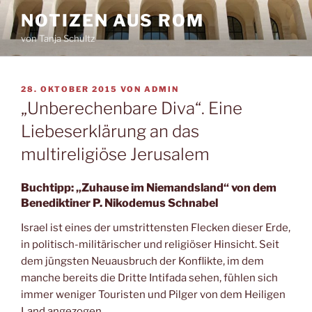
Zum
NOTIZEN AUS ROM
Inhalt
von Tanja Schultz
springen
VERÖFFENTLICHT
28. OKTOBER 2015
VON
ADMIN
AM
„Unberechenbare Diva“. Eine
Liebeserklärung an das
multireligiöse Jerusalem
Buchtipp: „Zuhause im Niemandsland“ von dem
Benediktiner P. Nikodemus Schnabel
Israel ist eines der umstrittensten Flecken dieser Erde,
in politisch-militärischer und religiöser Hinsicht. Seit
dem jüngsten Neuausbruch der Konflikte, im dem
manche bereits die Dritte Intifada sehen, fühlen sich
immer weniger Touristen und Pilger von dem Heiligen
Land angezogen.