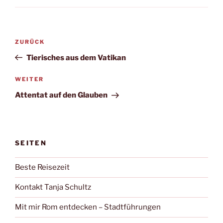
Beitragsnavigation
Vorheriger
ZURÜCK
Beitrag
Tierisches aus dem Vatikan
Nächster
WEITER
Beitrag
Attentat auf den Glauben
SEITEN
Beste Reisezeit
Kontakt Tanja Schultz
Mit mir Rom entdecken – Stadtführungen