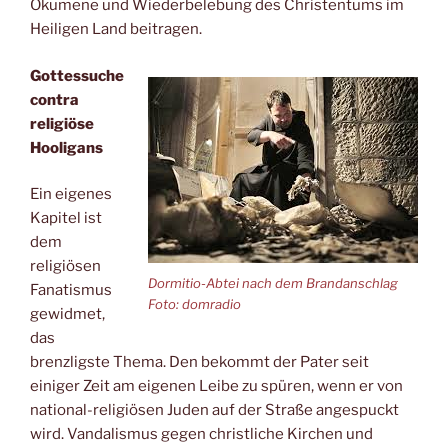
Ökumene und Wiederbelebung des Christentums im
Heiligen Land beitragen.
Gottessuche
contra
religiöse
Hooligans
Ein eigenes
Kapitel ist
dem
religiösen
Dormitio-Abtei nach dem Brandanschlag
Fanatismus
Foto: domradio
gewidmet,
das
brenzligste Thema. Den bekommt der Pater seit
einiger Zeit am eigenen Leibe zu spüren, wenn er von
national-religiösen Juden auf der Straße angespuckt
wird. Vandalismus gegen christliche Kirchen und