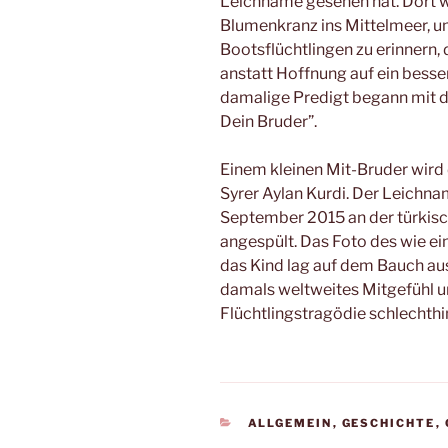
Leichname gesehen hat. Dort wa
Blumenkranz ins Mittelmeer, u
Bootsflüchtlingen zu erinnern,
anstatt Hoffnung auf ein besse
damalige Predigt begann mit d
Dein Bruder”.
Einem kleinen Mit-Bruder wir
Syrer Aylan Kurdi. Der Leichna
September 2015 an der türkis
angespült. Das Foto des wie e
das Kind lag auf dem Bauch au
damals weltweites Mitgefühl 
Flüchtlingstragödie schlechthi
KATEGORIEN
ALLGEMEIN
,
GESCHICHTE
,