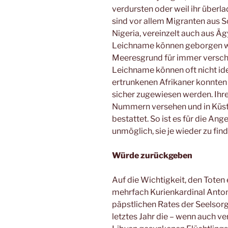
verdursten oder weil ihr überl
sind vor allem Migranten aus Sc
Nigeria, vereinzelt auch aus Äg
Leichname können geborgen we
Meeresgrund für immer verscho
Leichname können oft nicht iden
ertrunkenen Afrikaner konnten
sicher zugewiesen werden. Ihre
Nummern versehen und in Küst
bestattet. So ist es für die An
unmöglich, sie je wieder zu find
Würde zurückgeben
Auf die Wichtigkeit, den Toten
mehrfach Kurienkardinal Antoni
päpstlichen Rates der Seelsor
letztes Jahr die – wenn auch v