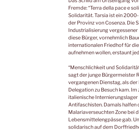
Das Schild am Ortseingang von 
Fremde: “Terra della pace e sol
Solidarität. Tarsia ist ein 200
der Provinz von Cosenza. Die Sti
Industrialisierung vergessener 
diese Bürger, vornehmlich Baue
internationalen Friedhof für di
aufnehmen wollen, erstaunt je
“Menschlichkeit und Solidaritä
sagt der junge Bürgermeister 
vergangenen Dienstag, als der 
Delegation zu Besuch kam. Im z
italienische Internierungslage
Antifaschisten. Damals halfen
Malariaverseuchten Zone bei d
Lebensmittelengpässe gab. U
solidarisch auf dem Dorffriedh