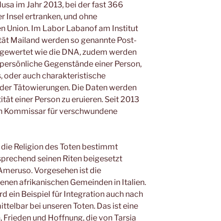
sa im Jahr 2013, bei der fast 366
 Insel ertranken, und ohne
n Union. Im Labor Labanof am Institut
ität Mailand werden so genannte Post-
gewertet wie die DNA, zudem werden
persönliche Gegenstände einer Person,
os, oder auch charakteristische
der Tätowierungen. Die Daten werden
tät einer Person zu eruieren. Seit 2013
hen Kommissar für verschwundene
 die Religion des Toten bestimmt
sprechend seinen Riten beigesetzt
Ameruso. Vorgesehen ist die
nen afrikanischen Gemeinden in Italien.
d ein Beispiel für Integration auch nach
ittelbar bei unseren Toten. Das ist eine
n, Frieden und Hoffnung, die von Tarsia