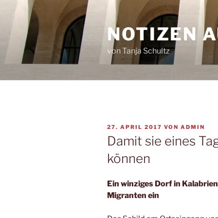
Zum
Inhalt
NOTIZEN 
springen
von Tanja Schultz
VERÖFFENTLICHT
27. APRIL 2017
VON
ADMIN
AM
Damit sie eines T
können
Ein winziges Dorf in Kalabrien
Migranten ein