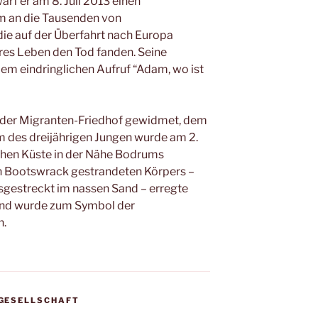
rf er am 8. Juli 2013 einen
m an die Tausenden von
 die auf der Überfahrt nach Europa
res Leben den Tod fanden. Seine
em eindringlichen Aufruf “Adam, wo ist
d der Migranten-Friedhof gewidmet, dem
m des dreijährigen Jungen wurde am 2.
chen Küste in der Nähe Bodrums
in Bootswrack gestrandeten Körpers –
sgestreckt im nassen Sand – erregte
und wurde zum Symbol der
n.
GESELLSCHAFT