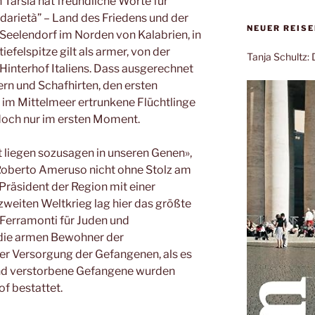
Tarsia hat freundliche Worte für
idarietà” – Land des Friedens und der
NEUER REIS
0-Seelendorf im Norden von Kalabrien, in
efelspitze gilt als armer, von der
Tanja Schultz
Hinterhof Italiens.
Dass ausgerechnet
rn und Schafhirten, den ersten
e im Mittelmeer ertrunkene Flüchtlinge
doch nur im ersten Moment.
t liegen sozusagen in unseren Genen»,
Roberto Ameruso nicht ohne Stolz am
Präsident der Region mit einer
weiten Weltkrieg lag hier das größte
r Ferramonti für Juden und
 die armen Bewohner der
er Versorgung der Gefangenen, als es
nd verstorbene Gefangene wurden
of bestattet.