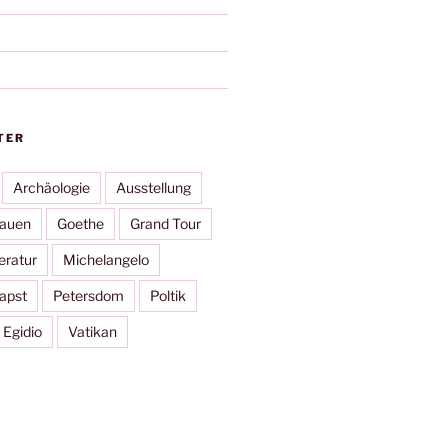
TER
Archäologie
Ausstellung
rauen
Goethe
Grand Tour
eratur
Michelangelo
apst
Petersdom
Poltik
 Egidio
Vatikan