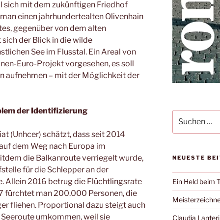
oll sich mit dem zukünftigen Friedhof
 man einen jahrhundertealten Olivenhain
tes, gegenüber von dem alten
 sich der Blick in die wilde
tlichen See im Flusstal. Ein Areal von
nen-Euro-Projekt vorgesehen, es soll
 aufnehmen – mit der Möglichkeit der
lem der Identifizierung
Suche
nach:
t (Unhcer) schätzt, dass seit 2014
 auf dem Weg nach Europa im
eitdem die Balkanroute verriegelt wurde,
NEUESTE BE
fstelle für die Schlepper an der
 Allein 2016 betrug die Flüchtlingsrate
Ein Held beim 
017 fürchtet man 200.000 Personen, die
Meisterzeichne
er fliehen. Proportional dazu steigt auch
er Seeroute umkommen, weil sie
Claudia Lanteri 