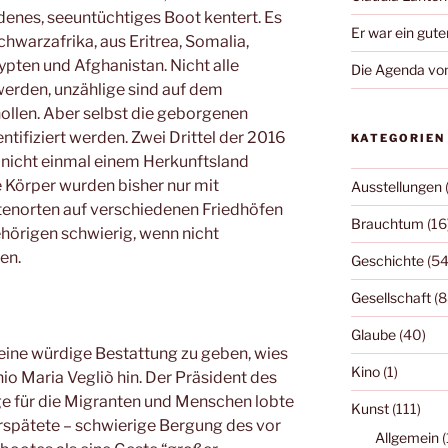
adenes, seeuntüchtiges Boot kentert. Es
Er war ein gute
hwarzafrika, aus Eritrea, Somalia,
ypten und Afghanistan. Nicht alle
Die Agenda von
rden, unzählige sind auf dem
llen. Aber selbst die geborgenen
tifiziert werden. Zwei Drittel der 2016
KATEGORIEN
 nicht einmal einem Herkunftsland
 Körper wurden bisher nur mit
Ausstellungen
enorten auf verschiedenen Friedhöfen
Brauchtum
(16
gehörigen schwierig, wenn nicht
en.
Geschichte
(54
Gesellschaft
(8
Glaube
(40)
 eine würdige Bestattung zu geben, wies
Kino
(1)
o Maria Vegliò hin. Der Präsident des
ge für die Migranten und Menschen lobte
Kunst
(111)
erspätete – schwierige Bergung des vor
Allgemein
(