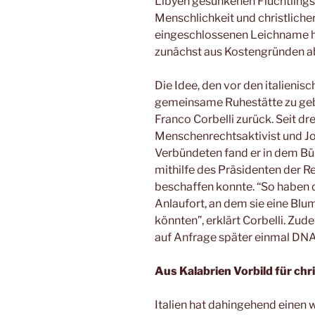
Libyen gesunkenen Flüchtlings
Menschlichkeit und christliche
eingeschlossenen Leichname ha
zunächst aus Kostengründen a
Die Idee, den vor den italieni
gemeinsame Ruhestätte zu geb
Franco Corbelli zurück. Seit dr
Menschenrechtsaktivist und Jour
Verbündeten fand er in dem Bü
mithilfe des Präsidenten der R
beschaffen konnte. “So haben 
Anlaufort, an dem sie eine Blu
könnten”, erklärt Corbelli. Zu
auf Anfrage später einmal DN
Aus Kalabrien Vorbild für chr
Italien hat dahingehend einen w