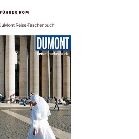
EFÜHRER ROM
: DuMont Reise-Taschenbuch