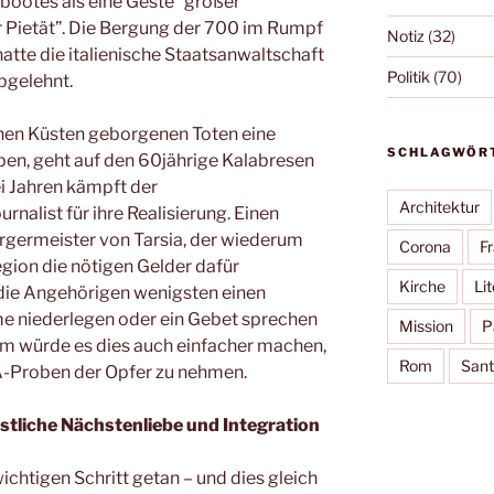
bootes als eine Geste “großer
r Pietät”. Die Bergung der 700 im Rumpf
Notiz
(32)
tte die italienische Staatsanwaltschaft
Politik
(70)
bgelehnt.
schen Küsten geborgenen Toten eine
SCHLAGWÖR
en, geht auf den 60jährige Kalabresen
ei Jahren kämpft der
Architektur
nalist für ihre Realisierung. Einen
rgermeister von Tarsia, der wiederum
Corona
F
egion die nötigen Gelder dafür
Kirche
Lit
die Angehörigen wenigsten einen
me niederlegen oder ein Gebet sprechen
Mission
P
dem würde es dies auch einfacher machen,
Rom
Sant
A-Proben der Opfer zu nehmen.
istliche Nächstenliebe und Integration
ichtigen Schritt getan – und dies gleich