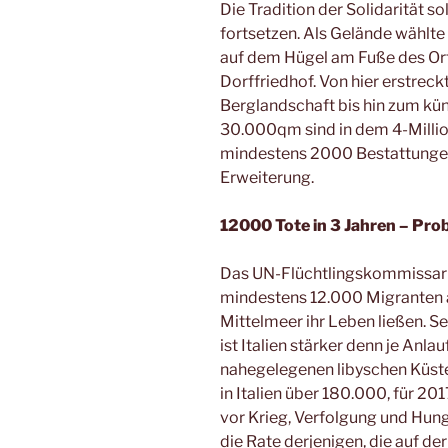
Die Tradition der Solidarität s
fortsetzen. Als Gelände wählte
auf dem Hügel am Fuße des Or
Dorffriedhof. Von hier erstreckt
Berglandschaft bis hin zum küns
30.000qm sind in dem 4-Millio
mindestens 2000 Bestattungen
Erweiterung.
12000 Tote in 3 Jahren – Prob
Das UN-Flüchtlingskommissaria
mindestens 12.000 Migranten
Mittelmeer ihr Leben ließen. S
ist Italien stärker denn je Anlau
nahegelegenen libyschen Küste.
in Italien über 180.000, für 2
vor Krieg, Verfolgung und Hung
die Rate derjenigen, die auf d