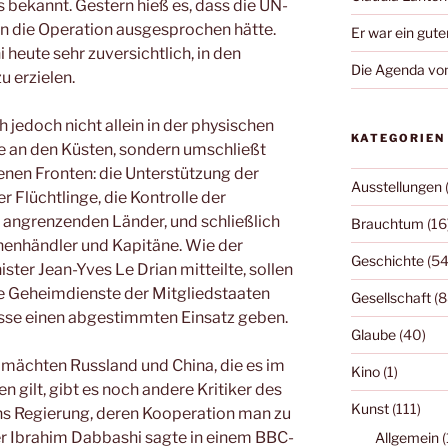
s bekannt. Gestern hieß es, dass die UN-
n die Operation ausgesprochen hätte.
Er war ein gute
heute sehr zuversichtlich, in den
Die Agenda von
u erzielen.
h jedoch nicht allein in der physischen
KATEGORIEN
 an den Küsten, sondern umschließt
enen Fronten: die Unterstützung der
Ausstellungen
r Flüchtlinge, die Kontrolle der
 angrenzenden Länder, und schließlich
Brauchtum
(16
nhändler und Kapitäne. Wie der
Geschichte
(54
ter Jean-Yves Le Drian mitteilte, sollen
e Geheimdienste der Mitgliedstaaten
Gesellschaft
(8
sse einen abgestimmten Einsatz geben.
Glaube
(40)
ächten Russland und China, die es im
Kino
(1)
 gilt, gibt es noch andere Kritiker des
Kunst
(111)
ens Regierung, deren Kooperation man zu
r Ibrahim Dabbashi sagte in einem BBC-
Allgemein
(