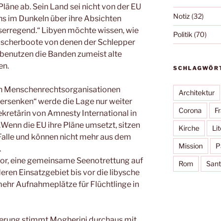
Pläne ab. Sein Land sei nicht von der EU
Notiz
(32)
ns im Dunkeln über ihre Absichten
iserregend.“ Libyen möchte wissen, wie
Politik
(70)
Fischerboote von denen der Schlepper
t benutzen die Banden zumeist alte
en.
SCHLAGWÖR
von Menschenrechtsorganisationen
Architektur
eversenken“ werde die Lage nur weiter
Corona
F
ekretärin von Amnesty International in
„Wenn die EU ihre Pläne umsetzt, sitzen
Kirche
Lit
r Falle und können nicht mehr aus dem
Mission
P
.
or, eine gemeinsame Seenotrettung auf
Rom
Sant
eren Einsatzgebiet bis vor die libysche
ehr Aufnahmeplätze für Flüchtlinge in
derung stimmt Mogherini durchaus mit