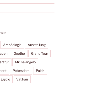
TER
Archäologie
Ausstellung
rauen
Goethe
Grand Tour
eratur
Michelangelo
apst
Petersdom
Poltik
 Egidio
Vatikan