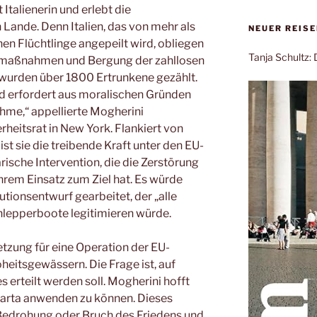
Italienerin und erlebt die
n Lande.
Denn Italien, das von mehr als
NEUER REIS
hen Flüchtlinge angepeilt wird, obliegen
Tanja Schultz
smaßnahmen und Bergung der zahllosen
n wurden über 1800 Ertrunkene gezählt.
und erfordert aus moralischen Gründen
me,“ appellierte Mogherini
eitsrat in New York. Flankiert von
st sie die treibende Kraft unter den EU-
ärische Intervention, die die Zerstörung
rem Einsatz zum Ziel hat. Es würde
tionsentwurf gearbeitet, der „alle
lepperboote legitimieren würde.
tzung für eine Operation der EU-
oheitsgewässern. Die Frage ist, auf
s erteilt werden soll. Mogherini hofft
Charta anwenden zu können. Dieses
„Bedrohung oder Bruch des Friedens und