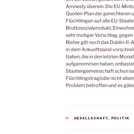
Amnesty überein. Die EU-Ministe
Quoten-Plan der gerechteren u
Flüchtlingen auf alle EU-Staat
Bruttosozialprodukt, Einwohnerz
sehr mutiger Vorschlag, gegen 
Bisher gilt noch das Dublin-II
in dem Ankunftsland vorschre
Italien, die in den letzten Mon
aufgenommen haben, entlastet 
Staatengemeinschaft schon lang
Flüchtlingstragödie nicht allei
Problem betroffen und es gäbe
KATEGORIEN
GESELLSCHAFT
,
POLITIK