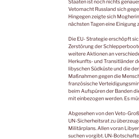
Staaten ist noch nichts genaue
Vetomacht Russland sich gege
Hingegen zeigte sich Mogherini 
nächsten Tagen eine Einigung z
Die EU- Strategie erschöpft sic
Zerstörung der Schlepperboote
weitere Aktionen an verschied
Herkunfts- und Transitländer de
libyschen Südküste und die der
Maßnahmen gegen die Mensche
französische Verteidigungsminis
beim Aufspüren der Banden di
mit einbezogen werden. Es mü
Abgesehen von den Veto-Großm
UN-Sicherheitsrat zu überzeugen
Militärplans. Allen voran Liby
suchen vorgibt. UN-Botschafte