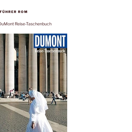
EFÜHRER ROM
: DuMont Reise-Taschenbuch