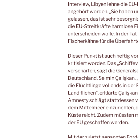
Interview, Libyen lehne die EU-
angehört worden. „Sie haben u
gelassen, das ist sehr besorgn
die EU-Streitkräfte harmlose 
unterscheiden wolle. In der Ta
Fischerkähne für die Überfahrt
Dieser Punkt ist auch heftig 
kritisiert worden. Das „Schiff
verschärfen, sagt die Generals
Deutschland, Selmin Çalişkan. 
die Flüchtlinge vollends in de
Land fliehen“, erklärte Çalişkan
Amnesty schlägt stattdessen v
dem Mittelmeer einzurichten, d
Küste reicht. Zudem müssten m
der EU geschaffen werden.
Mit der zuletzt genannten For