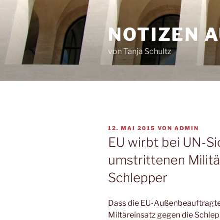
Zum
Inhalt
NOTIZEN 
springen
von Tanja Schultz
VERÖFFENTLICHT
12. MAI 2015
VON
ADMIN
AM
EU wirbt bei UN-Si
umstrittenen Milit
Schlepper
Dass die EU-Außenbeauftragte
Miltäreinsatz gegen die Schlep