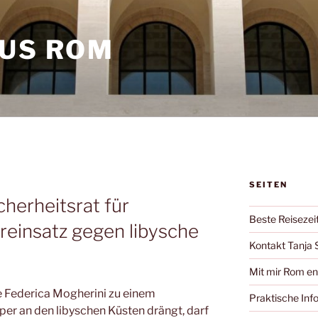
AUS ROM
SEITEN
cherheitsrat für
Beste Reisezei
äreinsatz gegen libysche
Kontakt Tanja 
Mit mir Rom e
 Federica Mogherini zu einem
Praktische Inf
per an den libyschen Küsten drängt, darf