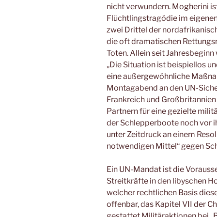
nicht verwundern. Mogherini ist 
Flüchtlingstragödie im eigene
zwei Drittel der nordafrikanisc
die oft dramatischen Rettung
Toten. Allein seit Jahresbegin
„Die Situation ist beispiellos 
eine außergewöhnliche Maßnah
Montagabend an den UN-Sicherh
Frankreich und Großbritannien i
Partnern für eine gezielte milit
der Schlepperboote noch vor ih
unter Zeitdruck an einem Resolu
notwendigen Mittel“ gegen Sch
Ein UN-Mandat ist die Vorausse
Streitkräfte in den libyschen H
welcher rechtlichen Basis diese
offenbar, das Kapitel VII der 
gestattet Militäraktionen bei 