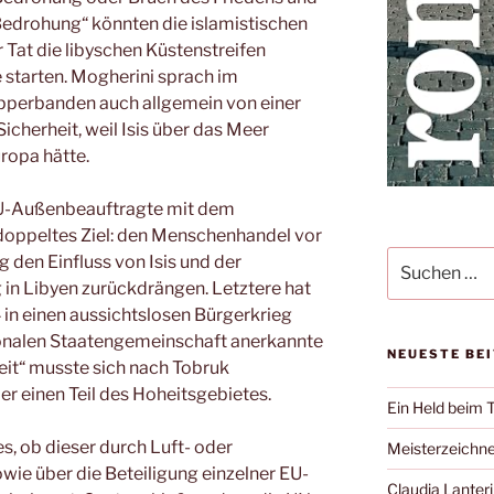
Bedrohung“ könnten die islamistischen
er Tat die libyschen Küstenstreifen
e starten. Mogherini sprach im
perbanden auch allgemein von einer
cherheit, weil Isis über das Meer
ropa hätte.
EU-Außenbeauftragte mit dem
 doppeltes Ziel: den Menschenhandel vor
Suche
g den Einfluss von Isis und der
nach:
 in Libyen zurückdrängen. Letztere hat
in einen aussichtslosen Bürgerkrieg
ionalen Staatengemeinschaft anerkannte
NEUESTE BE
eit“ musste sich nach Tobruk
ber einen Teil des Hoheitsgebietes.
Ein Held beim 
es, ob dieser durch Luft- oder
Meisterzeichne
sowie über die Beteiligung einzelner EU-
Claudia Lanteri 