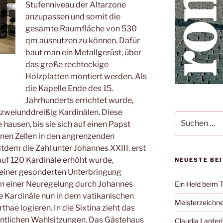
Stufenniveau der Altarzone
anzupassen und somit die
gesamte Raumfläche von 530
qm ausnutzen zu können. Dafür
baut man ein Metallgerüst, über
das große rechteckige
Holzplatten montiert werden. Als
die Kapelle Ende des 15.
Jahrhunderts errichtet wurde,
 zweiunddreißig Kardinälen. Diese
Suche
hausen, bis sie sich auf einen Papst
nach:
ihnen Zellen in den angrenzenden
tdem die Zahl unter Johannes XXIII. erst
auf 120 Kardinäle erhöht wurde,
NEUESTE BE
 einer gesonderten Unterbringung
 In einer Neuregelung durch Johannes
Ein Held beim 
die Kardinäle nun in dem vatikanischen
Meisterzeichne
e logieren. In die Sixtina zieht das
entlichen Wahlsitzungen. Das Gästehaus
Claudia Lanteri 