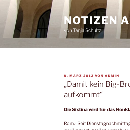
Zum
Inhalt
NOTIZEN 
springen
von Tanja Schultz
VERÖFFENTLICHT
8. MÄRZ 2013
VON
ADMIN
AM
„Damit kein Big-B
aufkommt“
Die Sixtina wird für das Konk
Rom.- Seit Dienstagnachmittag 