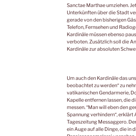
Sanctae Marthae umziehen. Jet
Unterkünften über die Stadt ver
gerade von den bisherigen Gäst
Telefon, Fernsehen und Radiog
Kardinäle müssen ebenso pausi
verboten. Zusätzlich soll die
Kardinäle zur absoluten Schwei
Um auch den Kardinäle das uns
beobachtet zu werden“ zu nehm
vatikanischen Gendarmerie, Do
Kapelle entfernen lassen, die 
messen. “Man will eben den ge
Spannung verhindern“, erklärt
Tageszeitung Messaggero. Der 
ein Auge auf alle Dinge, die i