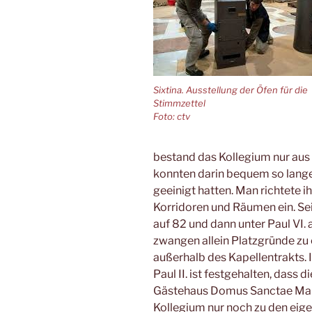
Sixtina. Ausstellung der Öfen für die
Stimmzettel
Foto: ctv
bestand das Kollegium nur aus
konnten darin bequem so lange 
geeinigt hatten. Man richtete 
Korridoren und Räumen ein. Sei
auf 82 und dann unter Paul VI. 
zwangen allein Platzgründe zu
außerhalb des Kapellentrakts.
Paul II. ist festgehalten, dass 
Gästehaus Domus Sanctae Martha
Kollegium nur noch zu den eig