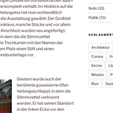
 langen plissierten bordeauxfarben Saum
ne komplett verhüllt. Im Hinblick auf die
Notiz
(32)
chelangelos hat man wohlweißlich
Politik
(70)
die Ausstattung gewählt. Der Großteil
Konklave, manche Stücke und vor allem
s Kirschholz wurden neu angefertigt.
SCHLAGWÖR
 in dem die die Stimmzettel
ie Tischkarten mit den Namen der
Architektur
nem Platz einen Stift und einen
hreibunterlage vor.
Corona
F
Kirche
Lit
Mission
P
Gestern wurde auch der
Rom
Sant
berühmte gusseiserne Ofen
herbeigeschleppt, in dem die
Stimmzettel verbrannt
werden. Er hat seinen Standort
in der linken Ecke vor den