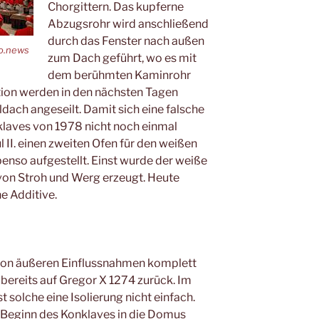
Chorgittern. Das kupferne
Abzugsrohr wird anschließend
durch das Fenster nach außen
do.news
zum Dach geführt, wo es mit
dem berühmten Kaminrohr
tion werden in den nächsten Tagen
ach angeseilt. Damit sich eine falsche
laves von 1978 nicht noch einmal
 II. einen zweiten Ofen für den weißen
enso aufgestellt. Einst wurde der weiße
von Stroh und Werg erzeugt. Heute
e Additive.
e von äußeren Einflussnahmen komplett
bereits auf Gregor X 1274 zurück. Im
st solche eine Isolierung nicht einfach.
 Beginn des Konklaves in die Domus