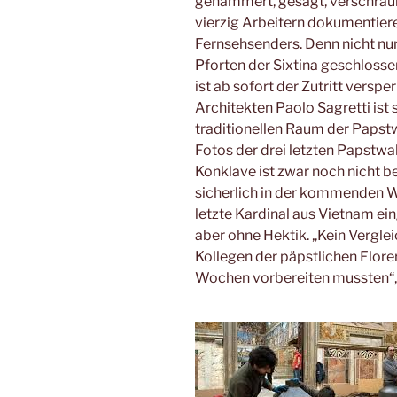
gehämmert, gesägt, verschraub
vierzig Arbeitern dokumentier
Fernsehsenders. Denn nicht nu
Pforten der Sixtina geschlosse
ist ab sofort der Zutritt verspe
Architekten Paolo Sagretti ist 
traditionellen Raum der Papstw
Fotos der drei letzten Papstwa
Konklave ist zwar noch nicht 
sicherlich in der kommenden Wo
letzte Kardinal aus Vietnam ein
aber ohne Hektik. „Kein Vergl
Kollegen der päpstlichen Flore
Wochen vorbereiten mussten“, 