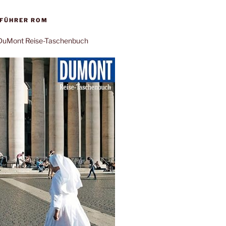
EFÜHRER ROM
: DuMont Reise-Taschenbuch