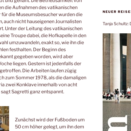
t und genäht. Die Betriebsamkeit von
en die Aufnahmen des vatikanischen
NEUER REIS
r für die Museumsbesucher wurden die
n, auch nicht hauseigenen Journalisten
Tanja Schultz
rrt. Unter der Leitung des vatikanischen
seine Troupe dabei, die Hofkapelle in den
ahl umzuwandeln, exakt so, wie ihn die
hlen festhalten.
Der Beginn des
bekannt gegeben worden, wird aber
che liegen. Gestern ist jedenfalls der
getroffen. Die Arbeiten laufen zügig
eich zum Sommer 1978, als die damaligen
ria zwei Konklave innerhalb von acht
sagt Sagretti ganz entspannt.
Zunächst wird der Fußboden um
50 cm höher gelegt, um ihn dem