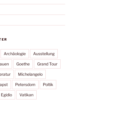
TER
Archäologie
Ausstellung
rauen
Goethe
Grand Tour
eratur
Michelangelo
apst
Petersdom
Poltik
 Egidio
Vatikan