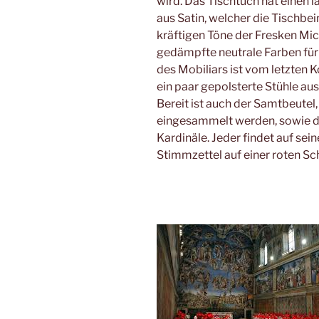
wird. Das Tischtuch hat einen
aus Satin, welcher die Tischbei
kräftigen Töne der Fresken Mi
gedämpfte neutrale Farben für 
des Mobiliars ist vom letzten 
ein paar gepolsterte Stühle au
Bereit ist auch der Samtbeutel,
eingesammelt werden, sowie d
Kardinäle. Jeder findet auf sei
Stimmzettel auf einer roten Sc