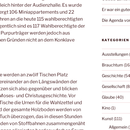
leich hinter der Audienzhalle. Es wurde
Er war ein gute
ergt 106 Miniappartements und 22
hren an die heute 115 wahlberechtigten
Die Agenda von
entlich sind es 117 Wahlberechtigte der
 Purpurträger werden jedoch aus
chen Gründen nicht an dem Konklave
KATEGORIEN
Ausstellungen
Brauchtum
(16
e werden an zwölf Tischen Platz
Geschichte
(54
ntereinander an den Längswänden der
Gesellschaft
(8
itzen sich also gegenüber und blicken
 Moses- und Christusgeschichte. Vor
Glaube
(40)
Tische die Urnen für die Wahlzettel und
Kino
(1)
und der gesamte Holzboden werden von
uch überzogen, das in diesen Stunden
Kunst
(111)
enden von Stoffbahnen zusammengenäht
Allgemein
(