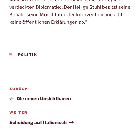
verdeckten Diplomatie: „Der Heilige Stuhl besitzt seine
Kanäle, seine Modalitäten der Intervention und gibt
keine öffentlichen Erklärungen ab.“
KATEGORIEN
POLITIK
Beitragsnavigation
Vorheriger
ZURÜCK
Beitrag
Die neuen Unsichtbaren
Nächster
WEITER
Beitrag
Scheidung auf Italienisch