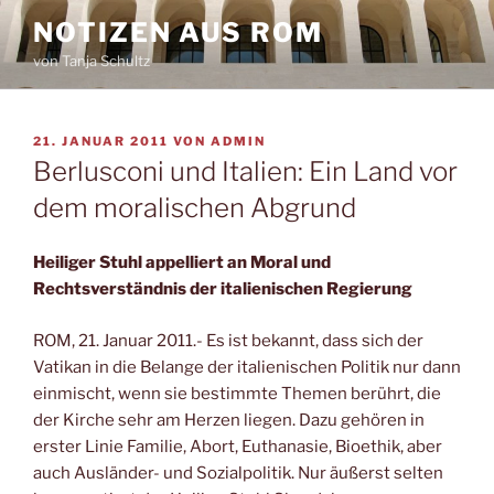
Zum
NOTIZEN AUS ROM
Inhalt
von Tanja Schultz
springen
VERÖFFENTLICHT
21. JANUAR 2011
VON
ADMIN
AM
Berlusconi und Italien: Ein Land vor
dem moralischen Abgrund
Heiliger Stuhl appelliert an Moral und
Rechtsverständnis der italienischen Regierung
ROM, 21. Januar 2011.- Es ist bekannt, dass sich der
Vatikan in die Belange der italienischen Politik nur dann
einmischt, wenn sie bestimmte Themen berührt, die
der Kirche sehr am Herzen liegen. Dazu gehören in
erster Linie Familie, Abort, Euthanasie, Bioethik, aber
auch Ausländer- und Sozialpolitik. Nur äußerst selten