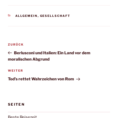
KATEGORIEN
ALLGEMEIN
,
GESELLSCHAFT
Beitragsnavigation
Vorheriger
ZURÜCK
Beitrag
Berlusconi und Italien: Ein Land vor dem
moralischen Abgrund
Nächster
WEITER
Beitrag
Tod’s rettet Wahrzeichen von Rom
SEITEN
Beste Reisezeit