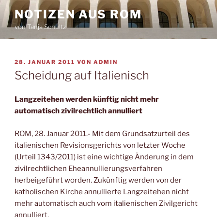
Zum
NOTIZEN AUS ROM
Inhalt
von Tanja Schultz
springen
VERÖFFENTLICHT
28. JANUAR 2011
VON
ADMIN
AM
Scheidung auf Italienisch
Langzeitehen werden künftig nicht mehr
automatisch zivilrechtlich annulliert
ROM, 28. Januar 2011.- Mit dem Grundsatzurteil des
italienischen Revisionsgerichts von letzter Woche
(Urteil 1343/2011) ist eine wichtige Änderung in dem
zivilrechtlichen Eheannullierungsverfahren
herbeigeführt worden. Zukünftig werden von der
katholischen Kirche annullierte Langzeitehen nicht
mehr automatisch auch vom italienischen Zivilgericht
annulliert.