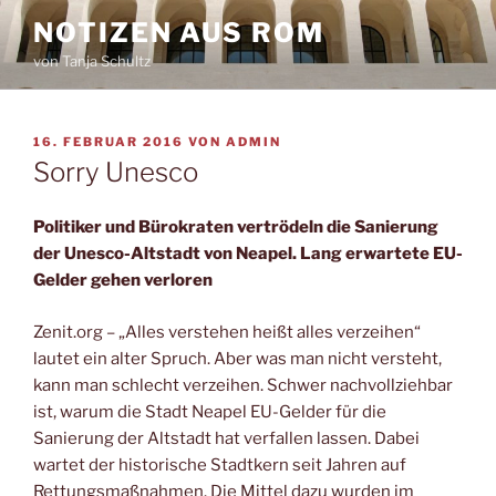
Zum
NOTIZEN AUS ROM
Inhalt
von Tanja Schultz
springen
VERÖFFENTLICHT
16. FEBRUAR 2016
VON
ADMIN
AM
Sorry Unesco
Politiker und Bürokraten vertrödeln die Sanierung
der Unesco-Altstadt von Neapel. Lang erwartete EU-
Gelder gehen verloren
Zenit.org – „Alles verstehen heißt alles verzeihen“
lautet ein alter Spruch. Aber was man nicht versteht,
kann man schlecht verzeihen. Schwer nachvollziehbar
ist, warum die Stadt Neapel EU-Gelder für die
Sanierung der Altstadt hat verfallen lassen.
Dabei
wartet der historische Stadtkern seit Jahren auf
Rettungsmaßnahmen. Die Mittel dazu wurden im