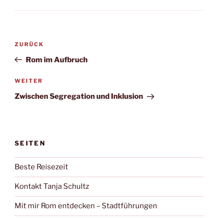
Beitragsnavigation
Vorheriger
ZURÜCK
Beitrag
Rom im Aufbruch
Nächster
WEITER
Beitrag
Zwischen Segregation und Inklusion
SEITEN
Beste Reisezeit
Kontakt Tanja Schultz
Mit mir Rom entdecken – Stadtführungen