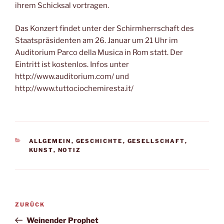
ihrem Schicksal vortragen.
Das Konzert findet unter der Schirmherrschaft des
Staatspräsidenten am 26. Januar um 21 Uhr im
Auditorium Parco della Musica in Rom statt. Der
Eintritt ist kostenlos. Infos unter
http://www.auditorium.com/ und
http://www.tuttociochemiresta.it/
KATEGORIEN
ALLGEMEIN
,
GESCHICHTE
,
GESELLSCHAFT
,
KUNST
,
NOTIZ
Beitragsnavigation
Vorheriger
ZURÜCK
Beitrag
Weinender Prophet