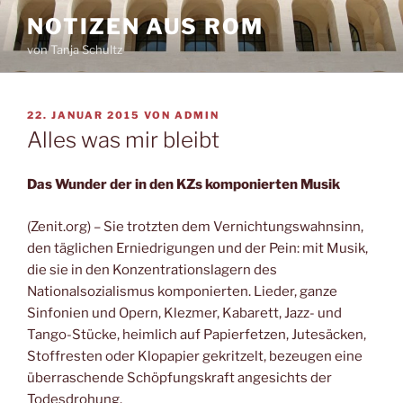
Zum
NOTIZEN AUS ROM
Inhalt
von Tanja Schultz
springen
VERÖFFENTLICHT
22. JANUAR 2015
VON
ADMIN
AM
Alles was mir bleibt
Das Wunder der in den KZs komponierten Musik
(Zenit.org) – Sie trotzten dem Vernichtungswahnsinn,
den täglichen Erniedrigungen und der Pein: mit Musik,
die sie in den Konzentrationslagern des
Nationalsozialismus komponierten. Lieder, ganze
Sinfonien und Opern, Klezmer, Kabarett, Jazz- und
Tango-Stücke, heimlich auf Papierfetzen, Jutesäcken,
Stoffresten oder Klopapier gekritzelt, bezeugen eine
überraschende Schöpfungskraft angesichts der
Todesdrohung.