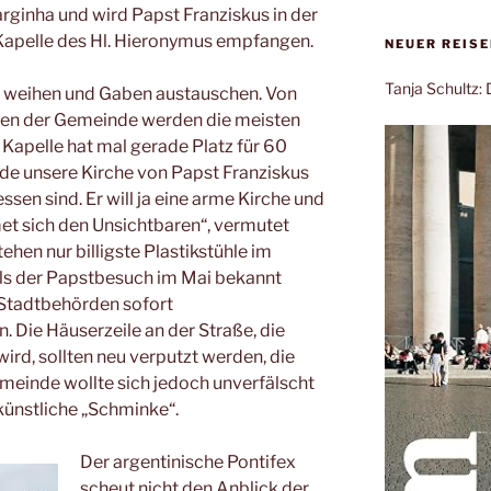
rginha und wird Papst Franziskus in der
apelle des Hl. Hieronymus empfangen.
NEUER REIS
Tanja Schultz
ar weihen und Gaben austauschen. Von
ien der Gemeinde werden die meisten
 Kapelle hat mal gerade Platz für 60
de unsere Kirche von Papst Franziskus
ssen sind. Er will ja eine arme Kirche und
et sich den Unsichtbaren“, vermutet
ehen nur billigste Plastikstühle im
ls der Papstbesuch im Mai bekannt
 Stadtbehörden sofort
Die Häuserzeile an der Straße, die
ird, sollten neu verputzt werden, die
emeinde wollte sich jedoch unverfälscht
 künstliche „Schminke“.
Der argentinische Pontifex
scheut nicht den Anblick der