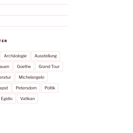
TER
Archäologie
Ausstellung
rauen
Goethe
Grand Tour
eratur
Michelangelo
apst
Petersdom
Poltik
 Egidio
Vatikan