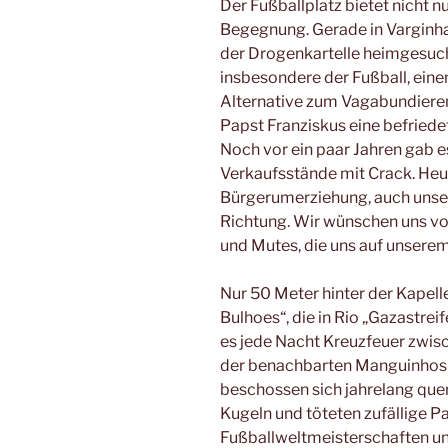
Der Fußballplatz bietet nicht
Begegnung. Gerade in Varginha
der Drogenkartelle heimgesucht
insbesondere der Fußball, eine
Alternative zum Vagabundieren u
Papst Franziskus eine befriede
Noch vor ein paar Jahren gab e
Verkaufsstände mit Crack. Heu
Bürgerumerziehung, auch unsere
Richtung. Wir wünschen uns v
und Mutes, die uns auf unsere
Nur 50 Meter hinter der Kapell
Bulhoes“, die in Rio „Gazastre
es jede Nacht Kreuzfeuer zwi
der benachbarten Manguinhos 
beschossen sich jahrelang quer 
Kugeln und töteten zufällige Pa
Fußballweltmeisterschaften und