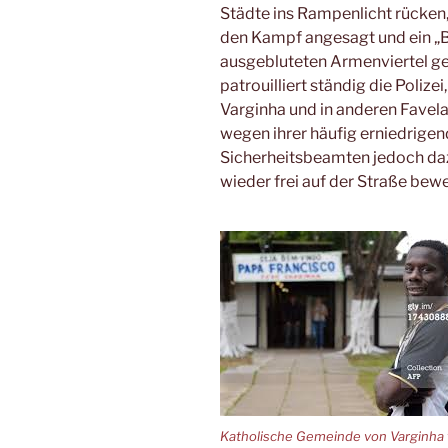
Städte ins Rampenlicht rücken,
den Kampf angesagt und ein „
ausgebluteten Armenviertel ges
patrouilliert ständig die Polize
Varginha und in anderen Favela
wegen ihrer häufig erniedrigen
Sicherheitsbeamten jedoch daz
wieder frei auf der Straße be
Katholische Gemeinde von Varginha 