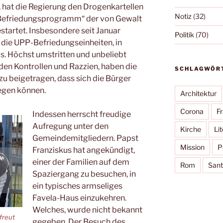
 hat die Regierung den Drogenkartellen
Notiz
(32)
Befriedungsprogramm“ der von Gewalt
tartet. Insbesondere seit Januar
Politik
(70)
i, die UPP-Befriedungseinheiten, in
s. Höchst umstritten und unbeliebt
den Kontrollen und Razzien, haben die
SCHLAGWÖR
u beigetragen, dass sich die Bürger
wegen können.
Architektur
Corona
F
Indessen herrscht freudige
Aufregung unter den
Kirche
Lit
Gemeindemitgliedern. Papst
Mission
P
Franziskus hat angekündigt,
einer der Familien auf dem
Rom
Sant
Spaziergang zu besuchen, in
ein typisches armseliges
Favela-Haus einzukehren.
Welches, wurde nicht bekannt
freut
gegeben. Der Besuch des