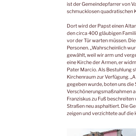
ist der Gemeindepfarrer von Va
schmucklosen quadratischen K
Dort wird der Papst einen Alt
den circa 400 gläubigen Famil
vor der Tür warten müssen. Die
Personen. „Wahrscheinlich wur
gewählt, weil wir arm und verge
eine Kirche der Armen, er widm
Pater Marcio. Als Bestuhlung st
Kirchenraum zur Verfügung. „A
gegeben wurde, boten uns die
Verschönerungsmaßnahmen an. 
Franziskus zu Fuß beschreiten w
Straßen neu asphaltiert. Die G
zeigen und verzichtete auf die