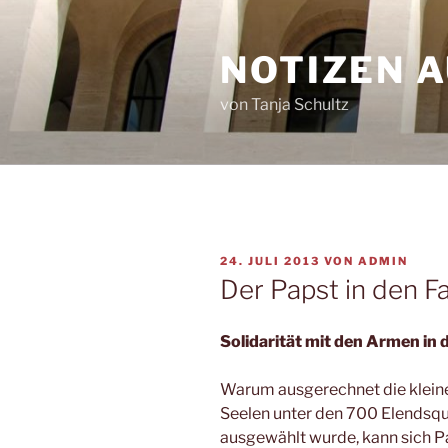
Zum
Inhalt
NOTIZEN 
springen
von Tanja Schultz
VERÖFFENTLICHT
24. JULI 2013
VON
ADMIN
AM
Der Papst in den F
Solidarität mit den Armen in 
Warum ausgerechnet die klein
Seelen unter den 700 Elendsqu
ausgewählt wurde, kann sich Pa