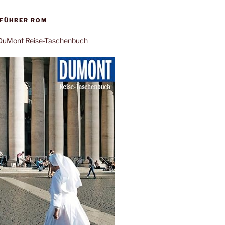
EFÜHRER ROM
: DuMont Reise-Taschenbuch