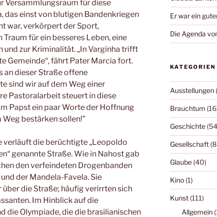
 nur Versammlungsraum für diese
, das einst von blutigen Bandenkriegen
Er war ein gute
 war, verkörpert der Sport,
Die Agenda von
n Traum für ein besseres Leben, eine
nd zur Kriminalität. „In Varginha trifft
te Gemeinde“, fährt Pater Marcia fort.
KATEGORIEN
s an dieser Straße offene
te sind wir auf dem Weg einer
Ausstellungen
 Pastoralarbeit steuert in diese
om Papst ein paar Worte der Hoffnung
Brauchtum
(16
m Weg bestärken sollen!”
Geschichte
(54
e verläuft die berüchtigte „Leopoldo
Gesellschaft
(8
ifen“ genannte Straße. Wie in Nahost gab
Glaube
(40)
schen den verfeindeten Drogenbanden
und der Mandela-Favela. Sie
Kino
(1)
über die Straße; häufig verirrten sich
Kunst
(111)
ssanten. Im Hinblick auf die
 die Olympiade, die die brasilianischen
Allgemein
(