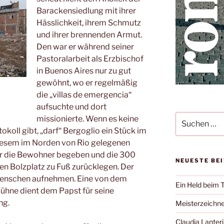
Barackensiedlung mit ihrer
Hässlichkeit, ihrem Schmutz
und ihrer brennenden Armut.
Den war er während seiner
Pastoralarbeit als Erzbischof
in Buenos Aires nur zu gut
gewöhnt, wo er regelmäßig
die „villas de emergencia“
aufsuchte und dort
Suche
missionierte. Wenn es keine
nach:
koll gibt, „darf“ Bergoglio ein Stück im
iesem im Norden von Rio gelegenen
nter die Bewohner begeben und die 300
NEUESTE BE
en Bolzplatz zu Fuß zurücklegen. Der
Menschen aufnehmen. Eine von dem
Ein Held beim 
hne dient dem Papst für seine
ng.
Meisterzeichne
Claudia Lanteri 