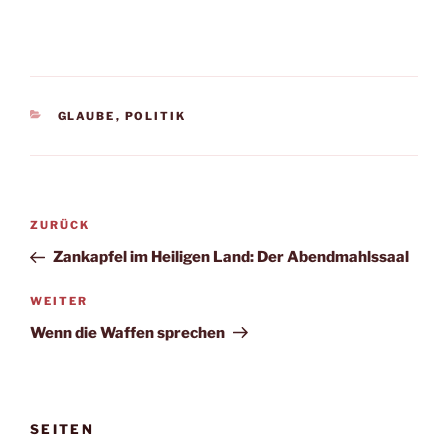
KATEGORIEN
GLAUBE
,
POLITIK
Beitragsnavigation
Vorheriger
ZURÜCK
Beitrag
Zankapfel im Heiligen Land: Der Abendmahlssaal
Nächster
WEITER
Beitrag
Wenn die Waffen sprechen
SEITEN