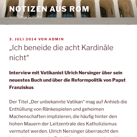
Zum
NOTIZEN AUS ROM
Inhalt
von Tanja Schultz
springen
VERÖFFENTLICHT
3. JULI 2014
VON
ADMIN
AM
„Ich beneide die acht Kardinäle
nicht“
Interview mit Vatikanist Ulrich Nersinger über sein
neuestes Buch und über die Reformpolitik von Papst
Franziskus
Der Titel „Der unbekannte Vatikan“ mag auf Anhieb die
Enthüllung von Ränkespielen und geheimen
Machenschaften implizieren, die häufig hinter den
hohen Mauern der Leitzentrale des Katholizismus
vermutet werden. Ulrich Nersinger überrascht den